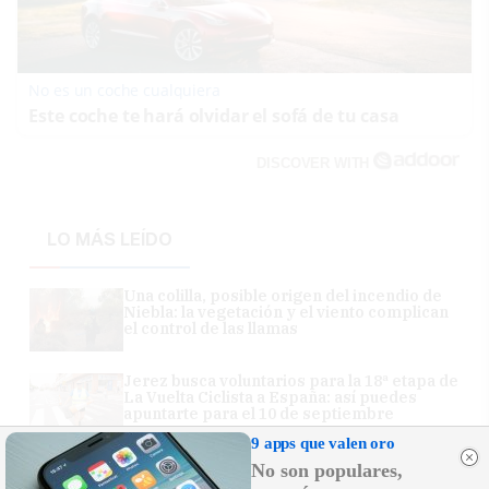
No es un coche cualquiera
Este coche te hará olvidar el sofá de tu casa
DISCOVER WITH
LO MÁS LEÍDO
Una colilla, posible origen del incendio de
Niebla: la vegetación y el viento complican
el control de las llamas
Jerez busca voluntarios para la 18ª etapa de
La Vuelta Ciclista a España: así puedes
apuntarte para el 10 de septiembre
9 apps que valen oro
Nuria Roca y Juan del Val disfrutan de las
No son populares,
playas gaditanas durante sus vacaciones: