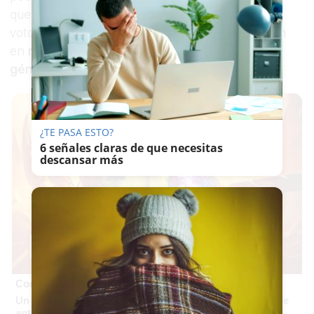
que hizo a Unidas Podemos y PSOE retirar sus
votos afirmativos. Las concesiones a Vox fueron
en
materias como la caza o la violencia de
género
.
¿TE PASA ESTO?
6 señales claras de que necesitas
descansar más
Corepunk MMORPG
Un verdadero MMORPG de la vieja escuela ¡Cómo los de
antes, pero mejor!