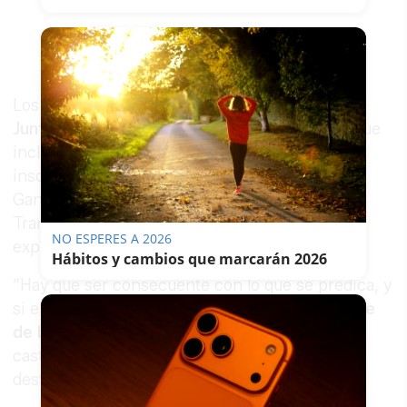
Los empresarios del campo andaluz
exigen a la
Junta una rectificación
sobre esta normativa que
incluye tasas que antes no existían como por
inscripción en el Registro de Explotaciones
Ganaderas, por Inscripción en el Registro de
Transportistas y Medios de Transporte o por la
NO ESPERES A 2026
expedición de informes y certificados oficiales.
Hábitos y cambios que marcarán 2026
“Hay que ser consecuente con lo que se predica, y
si el Gobierno de la Junta de Andalucía
presume
de bajar impuestos
, lo que no puede hacer es
castigar de esta manera al sector más
desfavorecido”, finaliza Asaja Cádiz