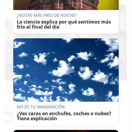
¿NOTAS MÁS FRÍO DE NOCHE?
La ciencia explica por qué sentimos más
frío al final del día
Tu memoria y la música
Esa canción antigua que no olvidas tiene una explicación
La asociación denuncia que el
Gobierno de
NO ES TU IMAGINACIÓN
Moreno Bonilla
ha incorporado en la ley “nuevas
¿Ves caras en enchufes, coches o nubes?
Tiene explicación
tasas inexistentes a la fecha” y, además, añade
que “ni siquiera se han consensuado