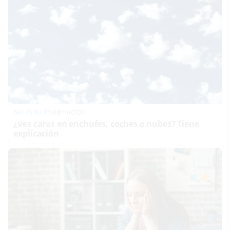
No es tu imaginación
¿Ves caras en enchufes, coches o nubes? Tiene
explicación