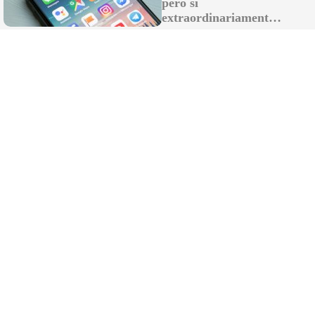
pero sí
"Siempre elegiría este lugar"
extraordinariamente
útiles
Chiclana roza el lleno hotelero total y
consolida su posición como uno de los
destinos más cotizados de España
Nuevos destrozos en el centro de Sevilla
por vehículos que pasan por donde no
pueden: "Un día sí y otro también"