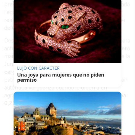
previamente con el sector”. Este duro comunicado
llega pocos días después de que Moreno Bonilla
realizara varios
actos en entornos rurales
como
defensa al campo andaluz.
Desde
Asaja Cádiz
señalan que una nueva ley para
actualizar precios y servicios era “necesaria”, pero
manifiestan que “no tiene ni pies ni cabeza” que la
Junta de Andalucía “aproveche la misma para
LUJO CON CARÁCTER
cargar de tasas al sector agrario
”. Según la
Una joya para mujeres que no piden
patronal, las Oficinas Comarcales Agrarias “pasan
permiso
auténtica vergüenza cuando le dicen a un
agricultor y/o ganadero que lo que antes
costaba
0,20 € ahora son 4 €
”.