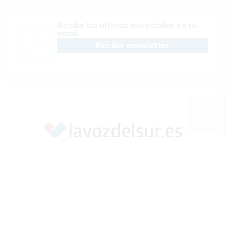
Recibe las últimas novedades en tu
email
Recibir newsletter
Apoya una Andalucía con Voz propia; Protege el
periodismo hecho por periodistas
Hazte socio
SÍGUENOS EN REDES