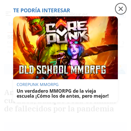
TE PODRÍA INTERESAR
Precio luz
Padre Coraje
Fábrica de botellas
Es noticia
SOCIEDAD
Economía
Sociedad
Internacional
Política
Ecología
Educación
Salud
Anuncio
Actualidad
Sociedad
COREPUNK MMORPG
Andalucía supera los 3.000
Un verdadero MMORPG de la vieja
escuela ¡Cómo los de antes, pero mejor!
curados, aunque roza el millar
de fallecidos por la pandemia