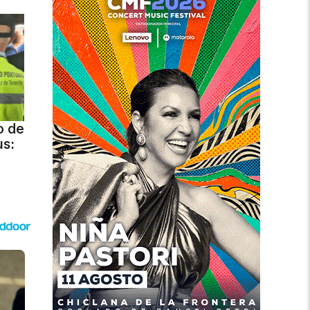
o de
us: