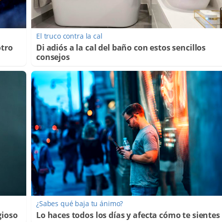
El truco contra la cal
otro
Di adiós a la cal del baño con estos sencillos
consejos
¿Sabes qué baja tu ánimo?
gioso
Lo haces todos los días y afecta cómo te sientes