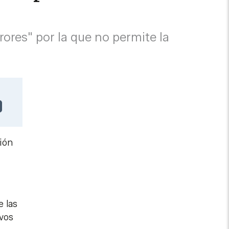
rores" por la que no permite la
ión
e las
ivos