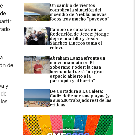
re
Un cambio de vientos
complica la situación del
sde
incendio de Niebla: nuevos
focos tras mucho "paveseo"
artir
erado
Cambio de capataz en La
Redención de Jerez: Monge
deja el martillo y Jesús
Sánchez Lineros toma el
relevo
la
Abraham Lanza afronta un
nuevo mandato en El
ión de
Soberano Poder: la casa
hermandad será "un gran
espacio abierto a la
parroquia y al barrio"
va y
De Cortadura a La Caleta:
 de
Cádiz defiende sus playas (y
a sus 200 trabajadores) de las
los
críticas