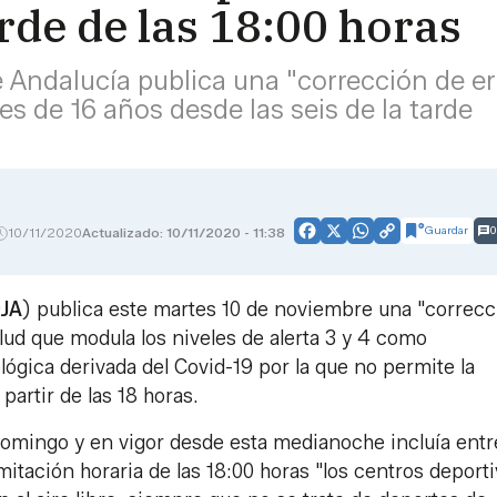
rde de las 18:00 horas
de Andalucía publica una "corrección de er
es de 16 años desde las seis de la tarde
Guardar
0
10/11/2020
Actualizado: 10/11/2020 - 11:38
Facebook
X
WhatsApp
Copy
Link
JA
) publica este martes 10 de noviembre una "correcc
alud que modula los niveles de alerta 3 y 4 como
lógica derivada del Covid-19 por la que no permite la
partir de las 18 horas.
 domingo y en vigor desde esta medianoche incluía entr
limitación horaria de las 18:00 horas "los centros deport