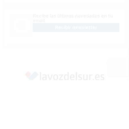
Recibe las últimas novedades en tu
email
Recibir newsletter
Apoya una Andalucía con Voz propia; Protege el
periodismo hecho por periodistas
Hazte socio
SÍGUENOS EN REDES