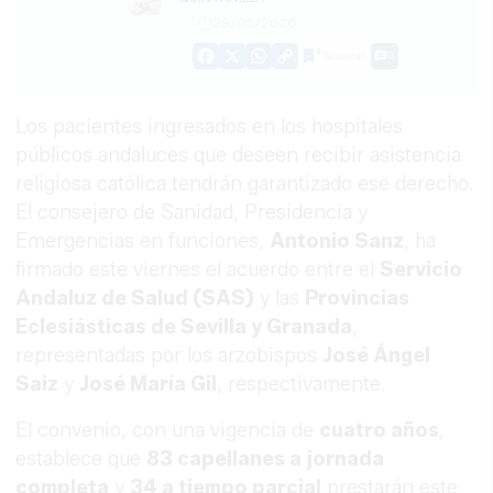
29/05/2026
Guardar
0
Facebook
X
WhatsApp
Copy
Link
Los pacientes ingresados en los hospitales
públicos andaluces que deseen recibir asistencia
religiosa católica tendrán garantizado ese derecho.
El consejero de Sanidad, Presidencia y
Emergencias en funciones,
Antonio Sanz
, ha
firmado este viernes el acuerdo entre el
Servicio
Andaluz de Salud (SAS)
y las
Provincias
Eclesiásticas de Sevilla y Granada
,
representadas por los arzobispos
José Ángel
Saiz
y
José María Gil
, respectivamente.
El convenio, con una vigencia de
cuatro años
,
establece que
83 capellanes a jornada
completa
y
34 a tiempo parcial
prestarán este