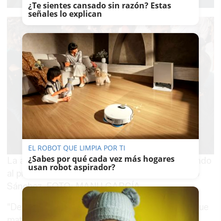
¿Te sientes cansado sin razón? Estas
señales lo explican
EL ROBOT QUE LIMPIA POR TI
¿Sabes por qué cada vez más hogares
La alcaldesa de Jerez Mamen Sánchez abrazando
usan robot aspirador?
al presidente del Gobierno en funciones, Pedro
Sánchez. FOTO: MANU GARCÍA.
"Del PSOE desde siempre. Tenía un hermano que
mataba por el PSOE, ¡vamos!", dice una