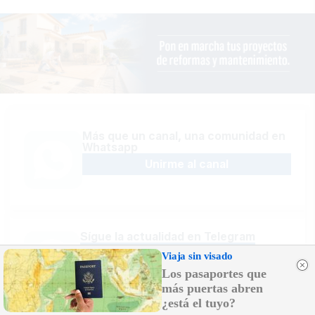
Más que un canal, una comunidad en
Whatsapp
Unirme al canal
Sígue la actualidad en Telegram
Suscribirme al canal
Viaja sin visado
Los pasaportes que
más puertas abren
¿está el tuyo?