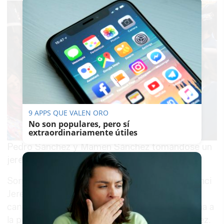
9 APPS QUE VALEN ORO
No son populares, pero sí
extraordinariamente útiles
Pedro Sánchez y Mamen Sánchez tomándose un
jerez. FOTO: MANU GARCÍA.
Son las 17:10 horas. Junto a la carnicería de Princi
Jerez despliegan una carpa roja. "Nada de
canutazos, el presidente no va a hablar", informa a
la prensa el dispositivo que acompaña a Sánchez.