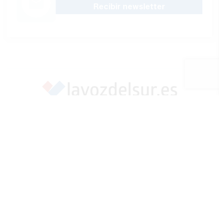
Recibir newsletter
Apoya una Andalucía con Voz propia; Protege el
periodismo hecho por periodistas
Hazte socio
SÍGUENOS EN REDES
Marcar como fuente preferida