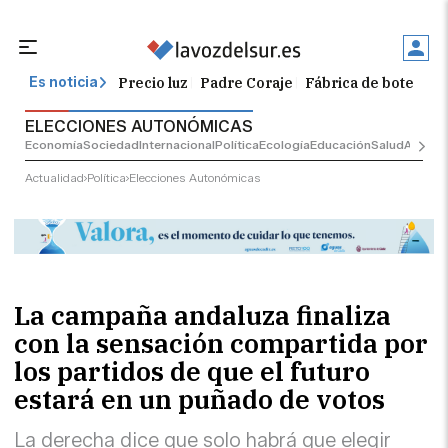
Precio luz
Padre Coraje
Fábrica de botellas
Es noticia
ELECCIONES AUTONÓMICAS
Economía
Sociedad
Internacional
Política
Ecología
Educación
Salud
Anuncio
Actualidad
Política
Elecciones Autonómicas
La campaña andaluza finaliza
con la sensación compartida por
los partidos de que el futuro
estará en un puñado de votos
La derecha dice que solo habrá que elegir