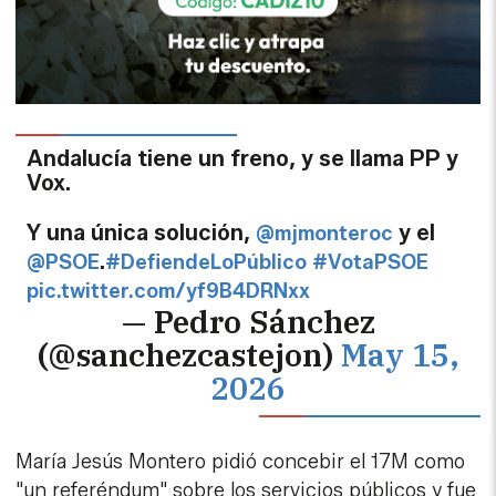
Andalucía tiene un freno, y se llama PP y
Vox.
Y una única solución,
y el
@mjmonteroc
.
@PSOE
#DefiendeLoPúblico
#VotaPSOE
pic.twitter.com/yf9B4DRNxx
— Pedro Sánchez
(@sanchezcastejon)
May 15,
2026
María Jesús Montero pidió concebir el 17M como
"un referéndum" sobre los servicios públicos y fue