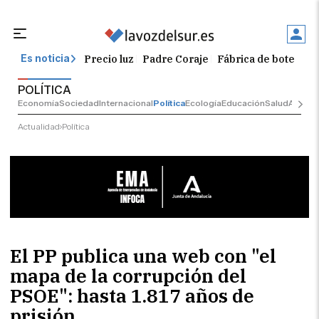
Precio luz
Padre Coraje
Fábrica de botellas
Es noticia
POLÍTICA
Economía
Sociedad
Internacional
Política
Ecología
Educación
Salud
Anuncio
Actualidad
Política
El PP publica una web con "el
mapa de la corrupción del
PSOE": hasta 1.817 años de
prisión