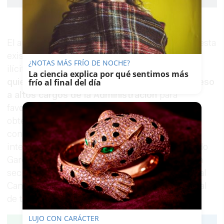
El auto, de 85 páginas, recoge también la supuesta
existencia de una red organizada de influencias
¿NOTAS MÁS FRÍO DE NOCHE?
ilícitas que habría estado liderada por Zapatero,
La ciencia explica por qué sentimos más
quien habría utilizado sus contactos y su acceso
frío al final del día
a altos cargos de la Administración
para
favorecer a determinados interesados en la
obtención de decisiones favorables. En este
contexto, se detalla la participación de varios
intermediarios, entre ellos Manuel Aaron Fajardo
García y Julio Martínez Martínez, así como de la
secretaria María Gertrudis Alcázar y de Cristóbal
Cano, a quienes se atribuye un reparto funcional
de tareas dentro de la estructura.
LUJO CON CARÁCTER