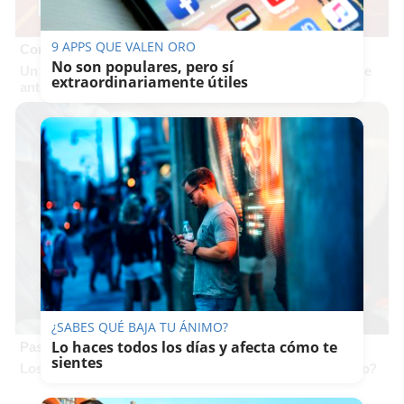
9 APPS QUE VALEN ORO
Corepunk MMORPG
No son populares, pero sí
Un verdadero MMORPG de la vieja escuela ¡Cómo los de
extraordinariamente útiles
antes, pero mejor!
¿SABES QUÉ BAJA TU ÁNIMO?
Lo haces todos los días y afecta cómo te
Pasaportes que abren puertas
sientes
Los pasaportes más poderosos del mundo, ¿está el tuyo?