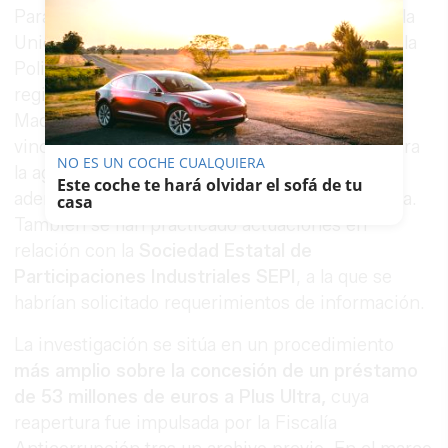
Paralelamente a la citación judicial, agentes de la
Unidad de Delincuencia Económica y Fiscal de la
Policía Nacional (UDEF) han llevado a cabo
registros en el despacho del expresidente en
Madrid y en las sedes de varias empresas
vinculadas a su entorno familiar. Entre ellas figura
NO ES UN COCHE CUALQUIERA
la agencia de publicidad What The Fav S.L.,
Este coche te hará olvidar el sofá de tu
además de Softgestor e Inteligencia Prospectiva.
casa
También se han practicado actuaciones en
relación con la
Sociedad Estatal de
Participaciones Industriales SEPI
, a la que se
habrían solicitado requerimientos de información.
La investigación se sitúa en un procedimiento
más amplio sobre la concesión de un préstamo
de 53 millones de euros a Plus Ultra,
cuya
reapertura fue impulsada por la Fiscalía