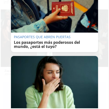
influencias y falsedad documental
PASAPORTES QUE ABREN PUERTAS
Los pasaportes más poderosos del
mundo, ¿está el tuyo?
Zapatero en un acto de campaña del PSOE. -
JOSÉ MARÍA REYNA
EMILIO
CABRERA
19/05/2026
Guardar
0
Facebook
X
WhatsApp
Copy