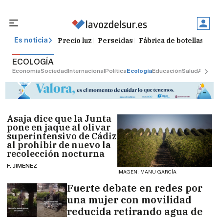
Precio luz
Perseidas
Fábrica de botellas
Tr
Es noticia
ECOLOGÍA
Economía
Sociedad
Internacional
Política
Ecología
Educación
Salud
Anuncio
Asaja dice que la Junta
pone en jaque al olivar
superintensivo de Cádiz
al prohibir de nuevo la
recolección nocturna
F. JIMÉNEZ
IMAGEN: MANU GARCÍA
Fuerte debate en redes por
una mujer con movilidad
reducida retirando agua de