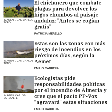
El chiclanero que combate
plagas para devolver los
higos chumbos al paisaje
andaluz: "Antes se cogían
IMAGEN: JUAN CARLOS
TORO
gratis"
PATRICIA MERELLO
Estas son las zonas con más
riesgo de incendios en los
próximos días, según la
Aemet
IMAGEN: JUAN CARLOS
TORO
EMILIO CABRERA
Ecologistas pide
responsabilidades políticas
por el incendio de Almería y
cree que el pacto PP-Vox
IMAGEN: CARLOS
BARBA/EFE
"agravará" estas situaciones
EMILIO CABRERA