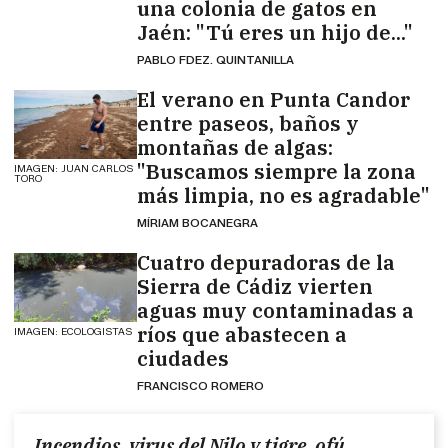
una colonia de gatos en
Jaén: "Tú eres un hijo de..."
PABLO FDEZ. QUINTANILLA
El verano en Punta Candor
entre paseos, baños y
montañas de algas:
"Buscamos siempre la zona
IMAGEN: JUAN CARLOS
TORO
más limpia, no es agradable"
MÍRIAM BOCANEGRA
Cuatro depuradoras de la
Sierra de Cádiz vierten
aguas muy contaminadas a
ríos que abastecen a
IMAGEN: ECOLOGISTAS
ciudades
FRANCISCO ROMERO
Incendios, virus del Nilo y tigre, ofú