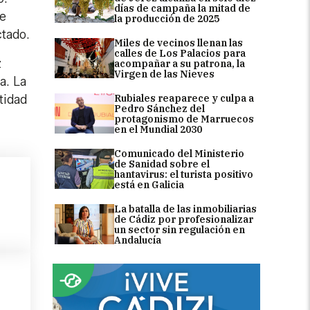
días de campaña la mitad de
de
la producción de 2025
ctado.
Miles de vecinos llenan las
calles de Los Palacios para
z
acompañar a su patrona, la
Virgen de las Nieves
a. La
Rubiales reaparece y culpa a
tidad
Pedro Sánchez del
protagonismo de Marruecos
en el Mundial 2030
Comunicado del Ministerio
de Sanidad sobre el
hantavirus: el turista positivo
está en Galicia
La batalla de las inmobiliarias
de Cádiz por profesionalizar
un sector sin regulación en
Andalucía