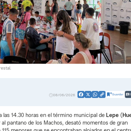
estal.
Guardar
0
08/06/2026
Facebook
X
WhatsApp
Copy
Link
a las 14.30 horas en el término municipal de
Lepe
(
Hue
 al pantano de los Machos, desató momentos de gran
e 115 menores que se encontraban alojados en el centr