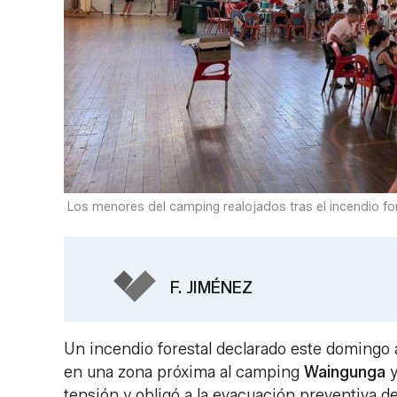
Los menores del camping realojados tras el incendio for
F. JIMÉNEZ
Un incendio forestal declarado este domingo 
en una zona próxima al camping
Waingunga
y
tensión y obligó a la evacuación preventiva d