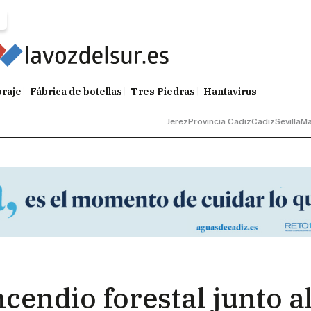
raje
Fábrica de botellas
Tres Piedras
Hantavirus
Jerez
Provincia Cádiz
Cádiz
Sevilla
Má
ncendio forestal junto 