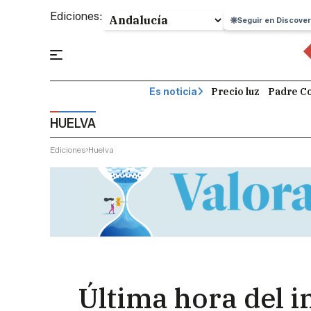
Ediciones:
Seguir en Discover
Precio luz
Padre Co
Es noticia
HUELVA
Ediciones
Huelva
Última hora del i