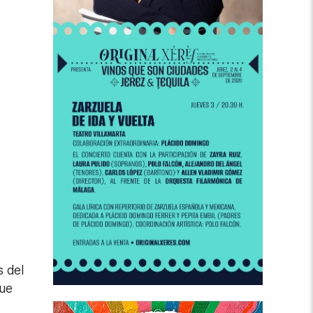
s del
que