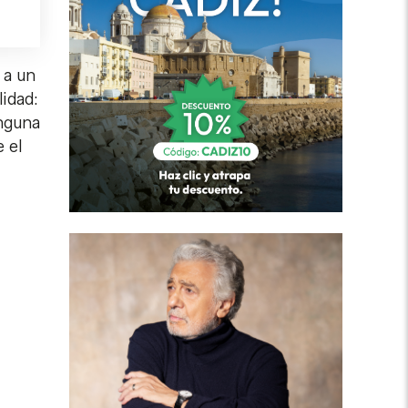
 a un
lidad:
inguna
 el