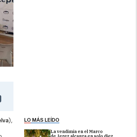
LO MÁS LEÍDO
lva
),
La vendimia en el Marco
o.
de Jerez alcanza en solo diez