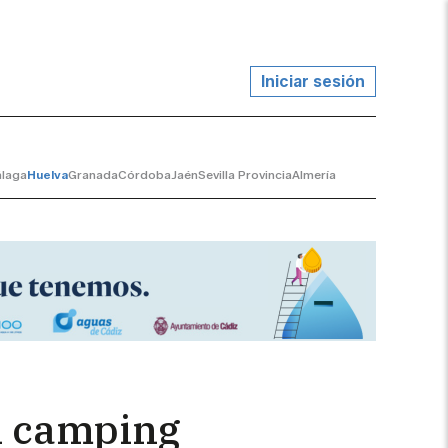
Iniciar sesión
laga
Huelva
Granada
Córdoba
Jaén
Sevilla Provincia
Almería
al camping