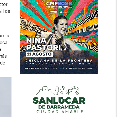
ctor
il de
ardia
foca
e
más
 de