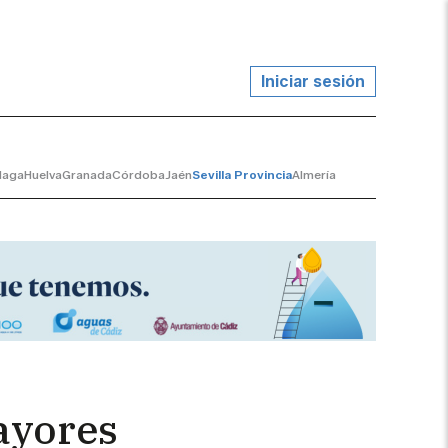
Iniciar sesión
laga
Huelva
Granada
Córdoba
Jaén
Sevilla Provincia
Almería
ayores