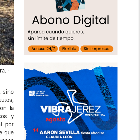
ra.
-
, sino
tutos,
on la
cos y
l por
e que