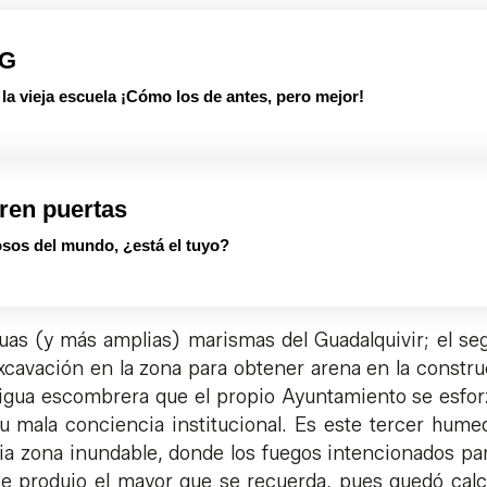
PG
 vieja escuela ¡Cómo los de antes, pero mejor!
ren puertas
sos del mundo, ¿está el tuyo?
guas (y más amplias) marismas del Guadalquivir; el s
a excavación en la zona para obtener arena en la constr
ntigua escombrera que el propio Ayuntamiento se esfo
 mala conciencia institucional. Es este tercer humed
ia zona inundable, donde los fuegos intencionados p
e produjo el mayor que se recuerda, pues quedó calc