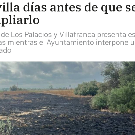
lla días antes de que s
pliarlo
de Los Palacios y Villafranca presenta e
ñas mientras el Ayuntamiento interpone 
nado