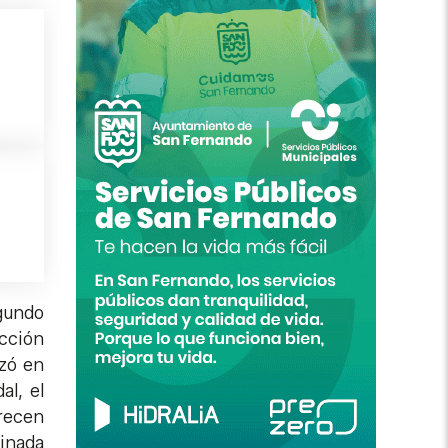
egundo
ucción
rzó en
al, el
arecen
inada