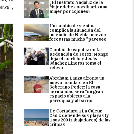
¿El Instituto Andaluz de la
erza”,
Mujer debe coordinarlo una
mujer por cojones?
Un cambio de vientos
complica la situación del
incendio de Niebla: nuevos
focos tras mucho "paveseo"
Cambio de capataz en La
Redención de Jerez: Monge
deja el martillo y Jesús
Sánchez Lineros toma el
relevo
Abraham Lanza afronta un
nuevo mandato en El
Soberano Poder: la casa
hermandad será "un gran
espacio abierto a la
parroquia y al barrio"
De Cortadura a La Caleta:
Cádiz defiende sus playas (y
a sus 200 trabajadores) de las
críticas