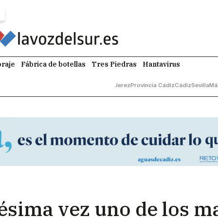
raje
Fábrica de botellas
Tres Piedras
Hantavirus
Jerez
Provincia Cádiz
Cádiz
Sevilla
Má
ésima vez uno de los m