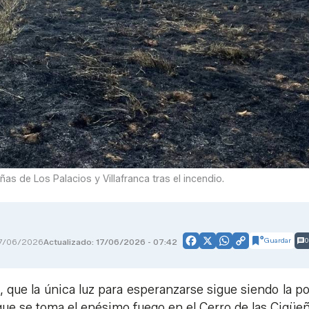
s de Los Palacios y Villafranca tras el incendio.
Guardar
0
7/06/2026
Actualizado: 17/06/2026 - 07:42
Facebook
X
WhatsApp
Copy
Link
 que la única luz para esperanzarse sigue siendo la po
que se toma el enésimo fuego en el Cerro de las Cigüeñ