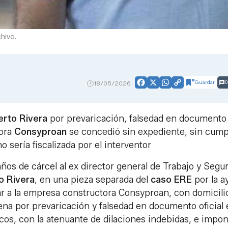
hivo.
Guardar
0
18/05/2026
Facebook
X
WhatsApp
Copy
Link
erto Rivera
por prevaricación, falsedad en documento
tora
Consyproan
se concedió sin expediente, sin cump
o sería fiscalizada por el interventor
ños de cárcel al ex director general de Trabajo y Segu
o Rivera
, en una pieza separada del
caso
ERE
por la a
ar a la empresa constructora Consyproan, con domicili
ena por prevaricación y falsedad en documento oficial
os, con la atenuante de dilaciones indebidas, e impo