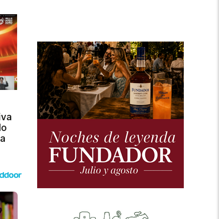
iva
do
 a