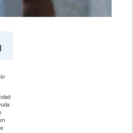
lir
ridad
yuda
o
 en
ne