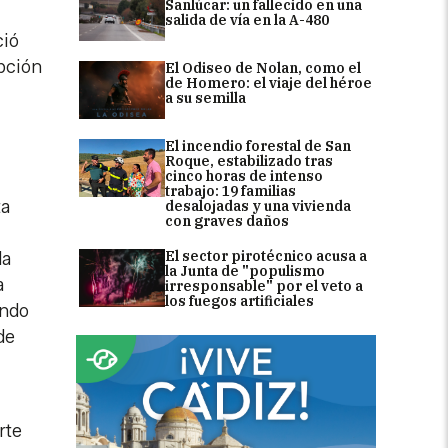
Sanlúcar: un fallecido en una
salida de vía en la A-480
ció
upción
El Odiseo de Nolan, como el
de Homero: el viaje del héroe
a su semilla
El incendio forestal de San
Roque, estabilizado tras
cinco horas de intenso
trabajo: 19 familias
ta
desalojadas y una vivienda
con graves daños
El sector pirotécnico acusa a
la
la Junta de "populismo
a
irresponsable" por el veto a
los fuegos artificiales
ando
de
rte