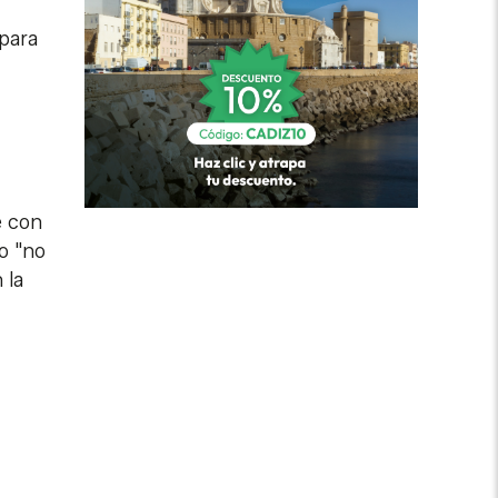
 para
e con
o "no
 la