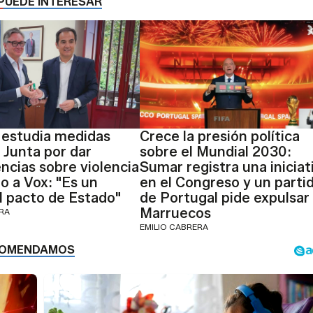
PUEDE INTERESAR
 estudia medidas
Crece la presión política
a Junta por dar
sobre el Mundial 2030:
cias sobre violencia
Sumar registra una iniciat
o a Vox: "Es un
en el Congreso y un parti
l pacto de Estado"
de Portugal pide expulsar
Marruecos
ERA
EMILIO CABRERA