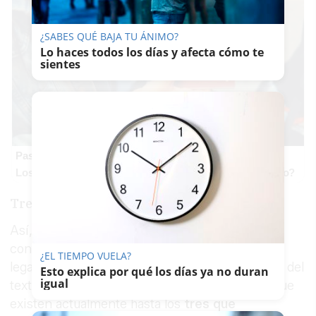
¿SABES QUÉ BAJA TU ÁNIMO?
Lo haces todos los días y afecta cómo te
sientes
Pasaportes que abren puertas
Los pasaportes más poderosos del mundo, ¿está el tuyo?
Tres años de garantía legal
Así, el plazo para la manifestación de falta de
conformidad -plazo de aplicación de la garantía
¿EL TIEMPO VUELA?
legal de un producto- que recoge el artículo 120 del
Esto explica por qué los días ya no duran
igual
texto refundido se amplía desde los dos años que
existen actualmente hasta los
tres que