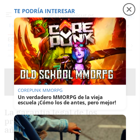
TE PODRÍA INTERESAR
Precio luz
Padre Coraje
Fábrica de botellas
Es noticia
ECONOMÍA
Economía
Sociedad
Internacional
Política
Ecología
Educación
Salud
Anunci
Actualidad
Economía
COREPUNK MMORPG
Un verdadero MMORPG de la vieja
escuela ¡Cómo los de antes, pero mejor!
La garantía legal de los
productos pasa de dos a tres
años a partir de 2022