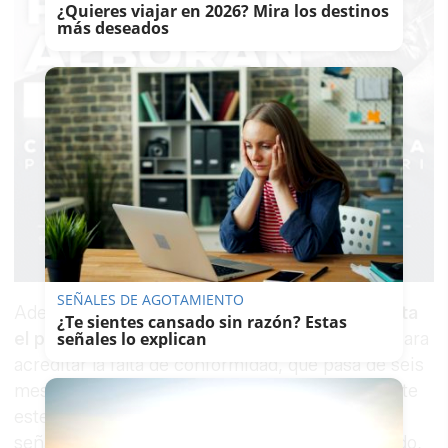
¿Quieres viajar en 2026? Mira los destinos
más deseados
SEÑALES DE AGOTAMIENTO
Además, la modificación de la norma
incrementa
¿Te sientes cansado sin razón? Estas
el plazo de inversión
de la carga de la prueba para
señales lo explican
acreditar la falta de conformidad, que pasa de seis
meses a dos años. Esto quiere decir que, durante
este período, el consumidor solo tendrá que
señalar que el bien no es conforme a lo acordado,