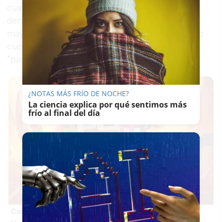
cuando la generación renovable supera a la
demanda. Es decir, en términos de mercado
mayorista, consumir luz en esa franja no solo no
cuesta nada: técnicamente el sistema estaría
"pagando" por dar salida a la energía sobrante.
¿NOTAS MÁS FRÍO DE NOCHE?
La ciencia explica por qué sentimos más
frío al final del día
Corepunk MMORPG