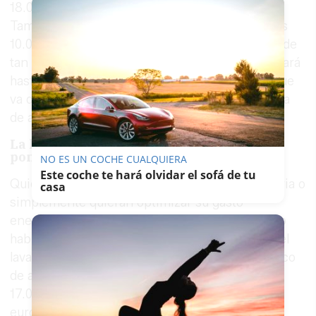
18.00, el coste se quedará en 0,00 euros/MWh.
Tampoco habrá que rascarse el bolsillo entre las
10.00 y las 12.00: de 10.00 a 11.00 el precio será de
tan solo 0,90 euros/MWh, y de 11.00 a 12.00 bajará
hasta 0,01 euros/MWh. En conjunto, la franja que
va de las 10.00 a las 18.00 horas forma la ventana
de ahorro más clara de este viernes.
La lavadora, el lavavajillas y el horno:
ponlos entre las 15.00 y las 17.00
NO ES UN COCHE CUALQUIERA
Este coche te hará olvidar el sofá de tu
Quienes tengan tarifa con discriminación horaria o
casa
simplemente quieran optimizar su gasto
energético tienen ante sí una oportunidad poco
habitual. La mejor hora para poner la lavadora, el
lavavajillas, el horno o cualquier electrodoméstico
de alto consumo será el tramo de las 15.00 a las
17.00 horas, con ese precio mínimo de -0,01
euros/MWh. Si no es posible ajustarse a ese