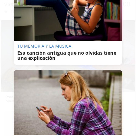
viernes 15 de mayo hay horas con precio 0,00
e incluso negativo en el mercado eléctrico
TU MEMORIA Y LA MÚSICA
Esa canción antigua que no olvidas tiene
una explicación
Precio de la luz y grandes electrodomésticos. -
MANU GARCÍA
F.
JIMÉNEZ
15/05/2026