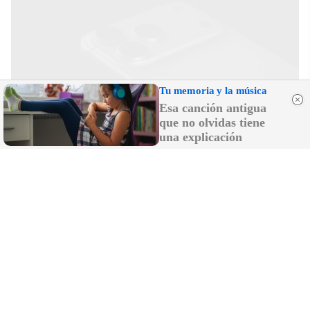
Tu memoria y la música
Esa canción antigua
que no olvidas tiene
una explicación
iPhone que combina contigo
El accesorio inesperado que transforma tu outfit
DISCOVER WITH
LO MÁS LEÍDO
La Justicia de Marruecos condena a 11