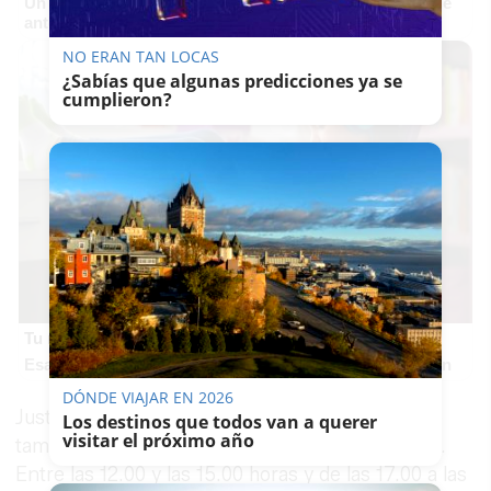
Un verdadero MMORPG de la vieja escuela ¡Cómo los de
antes, pero mejor!
NO ERAN TAN LOCAS
¿Sabías que algunas predicciones ya se
cumplieron?
Tu memoria y la música
Esa canción antigua que no olvidas tiene una explicación
DÓNDE VIAJAR EN 2026
Justo antes y después de ese mínimo, el precio
Los destinos que todos van a querer
visitar el próximo año
también será irrelevante en términos prácticos.
Entre las 12.00 y las 15.00 horas y de las 17.00 a las