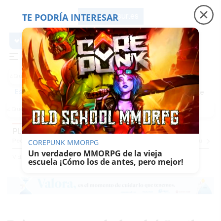
TE PODRÍA INTERESAR
lavozdelsur.es
lavozdelsur.es
Precio luz
Padre Coraje
Fábrica de botellas
Es noticia
PLANAZOS
Pequevoz
Compras
Pantallazos
El Trote De La Culebra
El Eco
Concursos
G
COREPUNK MMORPG
Un verdadero MMORPG de la vieja
Vida
Sabor Del Sur
Planazos
escuela ¡Cómo los de antes, pero mejor!