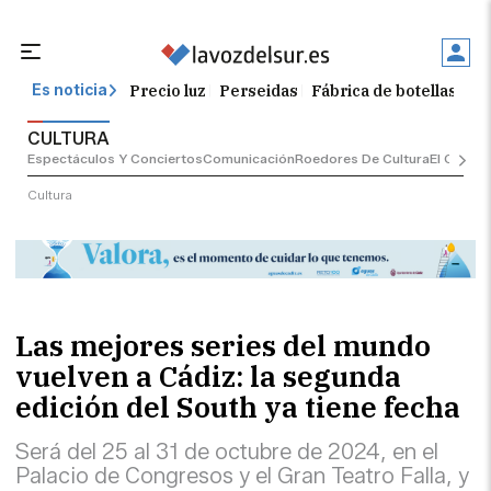
Precio luz
Perseidas
Fábrica de botellas
Tr
Es noticia
CULTURA
Espectáculos Y Conciertos
Comunicación
Roedores De Cultura
El Censo
Cultura
Las mejores series del mundo
vuelven a Cádiz: la segunda
edición del South ya tiene fecha
Será del 25 al 31 de octubre de 2024, en el
Palacio de Congresos y el Gran Teatro Falla, y