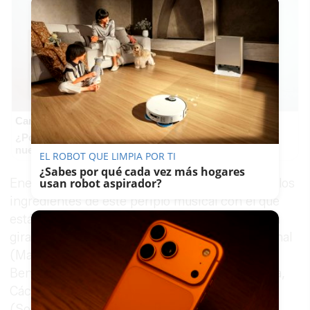
Canciones que marcan
¿Por qué recuerdas canciones viejas mejor que las
nuevas?
EL ROBOT QUE LIMPIA POR TI
¿Sabes por qué cada vez más hogares
Energía, ilusión y largas horas de carretera son los
usan robot aspirador?
ingredientes de este periplo musical con el que
están recorriendo el país de punta a punta. Una
gira que incluye tanto el circuito de salas nacional
(Madrid, Valencia, Málaga, Albacete, Alicante,
Benavente, Bilbao, Santander, Donostia, Murcia,
Cáceres, etc...) como el circuito de festivales
(Sonorama Ribera, Festival Actual Logroño,