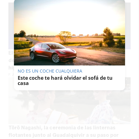
El Festival de Magia de Jerez regresa del 4 al 6
de septiembre con espectáculos gratuitos,
hipnosis familiar, berza y un premio sorpresa
NO ES UN COCHE CUALQUIERA
F. JIMÉNEZ
Este coche te hará olvidar el sofá de tu
casa
Tōrō Nagashi, la ceremonia de las linternas
flotantes junto al Guadalquivir a su paso por