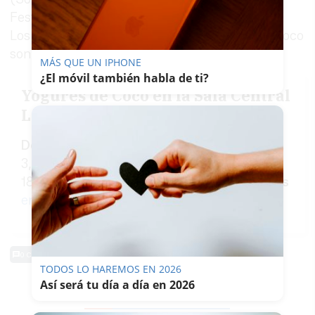
Festival Modoculebra, Festival In Green, etc...).
Los músicos son seres errantes y Yogures de Coco
son una clara muestra de ello.
MÁS QUE UN IPHONE
¿El móvil también habla de ti?
Yogures de Coco en la Sala Central
Lechera
Dónde
: Sala Central Lechera. Plaza Argüelles,
3, 11004 Cádiz
Cuándo:
sábado 15 de mayo.
18.00 h
Más información y venta de entradas
en este enlace
0 Comentarios
TODOS LO HAREMOS EN 2026
Así será tu día a día en 2026
TE PUEDE INTERESAR