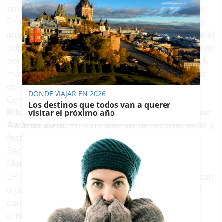
banda publica su EP titulado
Azul
(Entrebotones
Producciones). Cuatro cortes que demuestran la
amplitud del abanico sónico del conjunto. Desde el
pop más melódico y andante de
Carnaval
, pasando
por el folk festivo de
Valparaiso
hasta el pop-rock
más clásico de
Viajero
. También fueron finalistas
del concurso de Jóvenes Creadores 2016 de la
DÓNDE VIAJAR EN 2026
Comunidad de Madrid, el concurso
Talento
Los destinos que todos van a querer
Ribera del Sonorama 2016
y el
Showing Music
visitar el próximo año
Awards 2016.
En 2017 además de recorrer salas y
festivales de España tales como Festival de los
Sentidos, Festival Actual Logroño, El Día de la
Marmota o Fun Music Festival lanzan su primer
LP,
Puertofé
.
Una vez más Yogures de Coco sacan
a pasear sus dispares influencias artísticas, con
canciones veloces y lentas alternándose en un
crisol de sonoridades.