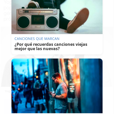
Yogures de Coco nos invita a una ronda de
pop alegre apto para cualquier amante del
género, con un adelanto del que será su
próximo trabajo discográfico
CANCIONES QUE MARCAN
¿Por qué recuerdas canciones viejas
mejor que las nuevas?
Yogures de Coco.
V.