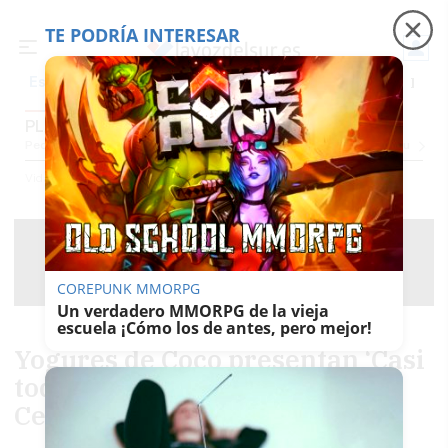
TE PODRÍA INTERESAR
Precio luz
Ceuta
Carreras de caballos
Peque
Es noticia
PLANAZOS
Pequevoz
Compras
Pantallazos
El Trote De La Culebra
El Eco
Concursos
G
Vida
Sabor Del Sur
Planazos
COREPUNK MMORPG
Un verdadero MMORPG de la vieja
escuela ¡Cómo los de antes, pero mejor!
Yogures de Coco presentan ‘Casi
todo tiene solución’ en la Sala
Central Lechera