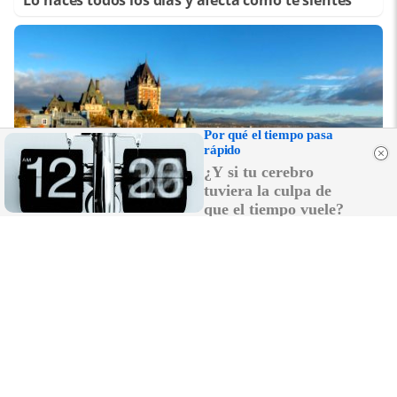
Lo haces todos los días y afecta cómo te sientes
Por qué el tiempo pasa
rápido
¿Y si tu cerebro
tuviera la culpa de
que el tiempo vuele?
Dónde viajar en 2026
Los destinos que todos van a querer visitar el
próximo año
DISCOVER WITH