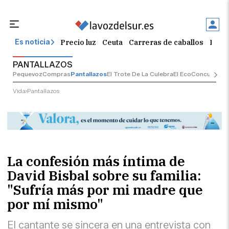
Precio luz
Ceuta
Carreras de caballos
Peque
Es noticia
PANTALLAZOS
Pequevoz
Compras
Pantallazos
El Trote De La Culebra
El Eco
Concursos
G
Vida
Pantallazos
La confesión más íntima de
David Bisbal sobre su familia:
"Sufría más por mi madre que
por mí mismo"
El cantante se sincera en una entrevista con