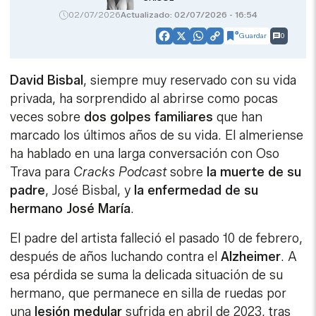
02/07/2026
Actualizado: 02/07/2026 - 16:54
Guardar
0
Facebook
X
WhatsApp
Copy
Link
David Bisbal
, siempre muy reservado con su vida
privada, ha sorprendido al abrirse como pocas
veces sobre
dos golpes familiares
que han
marcado los últimos años de su vida. El almeriense
ha hablado en una larga conversación con Oso
Trava para
Cracks Podcast
sobre
la muerte de su
padre
, José Bisbal, y
la enfermedad de su
hermano José María
.
El padre del artista falleció el pasado 10 de febrero,
después de años luchando contra el
Alzheimer
. A
esa pérdida se suma la delicada situación de su
hermano, que permanece en silla de ruedas por
una
lesión medular
sufrida en abril de 2023, tras