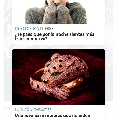
ESTO EXPLICA EL FRÍO
¿Te pasa que por la noche sientes más
frío sin motivo?
Un mensaje que deja en el aire su regreso
LUJO CON CARÁCTER
Una joya para mujeres que no piden