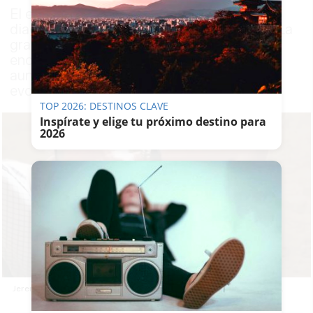
El expresentador de 'Top Gear' conocía el
diagnóstico desde mayo y ha contado en 'La
granja de Clarkson' que la enfermedad se
encuentra en una fase "muy temprana",
aunque una parte del tratamiento no ha
evolucionado según lo previsto
TOP 2026: DESTINOS CLAVE
Inspírate y elige tu próximo destino para
2026
Jeremy Clarkson revela que tiene un cáncer de próstata "agresivo".