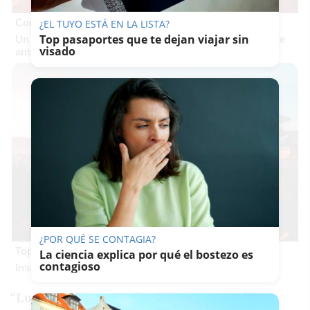
Corepunk MMORPG
¿EL TUYO ESTÁ EN LA LISTA?
Top pasaportes que te dejan viajar sin
Un verdadero MMORPG de la vieja escuela ¡Cómo los de
visado
antes, pero mejor!
¿POR QUÉ SE CONTAGIA?
Top 2026: destinos clave
La ciencia explica por qué el bostezo es
contagioso
Inspírate y elige tu próximo destino para 2026
“Los dos últimos episodios no son así”