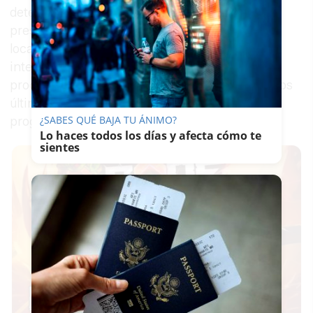
detectado en una fase “muy temprana”. El
presentador concretó que el
tumor
estaba
localizado en la próstata y que se sometió a una
intervención para extirpar parte de ella. Su
proceso médico ocupa una parte relevante de los
últimos capítulos de la quinta temporada del
¿SABES QUÉ BAJA TU ÁNIMO?
programa.
Lo haces todos los días y afecta cómo te
sientes