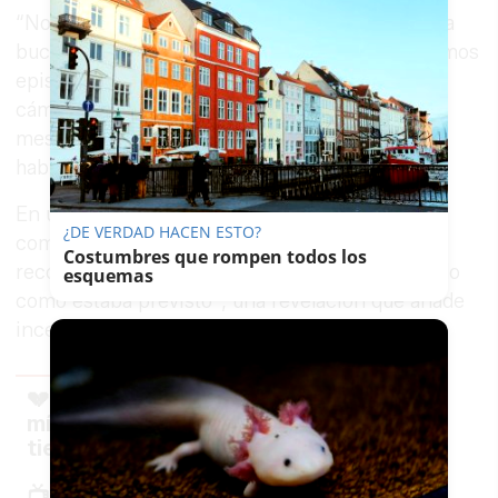
“Normalmente, intentamos que el programa sea
bucólico, encantador y alegre, pero los dos últimos
episodios no son así”, explica Clarkson ante las
cámaras. Los capítulos fueron grabados hace
meses y muestran una cara muy distinta a la
habitual en el exitoso espacio televisivo.
En una de las escenas se puede ver al
¿DE VERDAD HACEN ESTO?
comunicador durante una visita al hospital. Allí
Costumbres que rompen todos los
reconoce que “parte del tratamiento no ha salido
esquemas
como estaba previsto”, una revelación que añade
incertidumbre a su evolución.
💔 Así ha revelado Jeremy Clarkson,
mítico presentador de Top Gear, que
tiene cáncer de próstata
📺 Lo ha contado en 'La Granja de