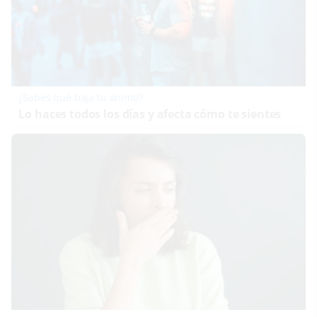
¿Sabes qué baja tu ánimo?
Lo haces todos los días y afecta cómo te sientes