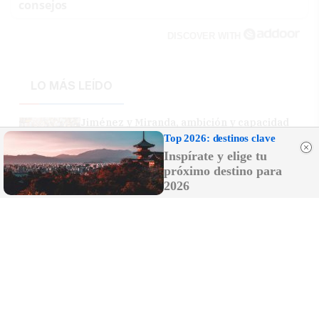
consejos
DISCOVER WITH
LO MÁS LEÍDO
Jiménez y Miranda, ambición y capacidad
Top 2026: destinos clave
Inspírate y elige tu
próximo destino para
Tarifa se llena de basura junto al puerto
2026
durante la OPE: Verdemar alerta del riesgo
para el Parque Natural del Estrecho
Muere el padre de Blanca Romero, Rafael
Pablo Romero, a los 81 años: la actriz le
dedica un emotivo mensaje en redes
Muerte "inexplicable" de un hombre de 42
años en un piso de Gibraltar: la Policía
investiga las circunstancias