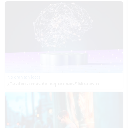
No eran tan locas
¿Te afecta más de lo que crees? Mira esto