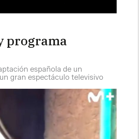
 y programa
daptación española de un
un gran espectáculo televisivo