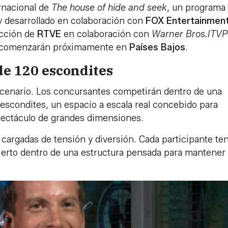
ernacional de
The house of hide and seek
, un programa
 y desarrollado en colaboración con
FOX Entertainmen
ucción de
RTVE
en colaboración con
Warner Bros.ITVP
es comenzarán próximamente en
Países Bajos
.
de 120 escondites
escenario. Los concursantes competirán dentro de una
escondites, un espacio a escala real concebido para
spectáculo de grandes dimensiones.
al cargadas de tensión y diversión. Cada participante te
ierto dentro de una estructura pensada para mantener 