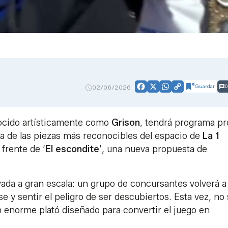
Guardar
0
02/06/2026
Facebook
X
WhatsApp
Copy
Link
ocido artísticamente como
Grison
, tendrá programa pr
na de las piezas más reconocibles del espacio de
La 1
 frente de ‘
El escondite
’, una nueva propuesta de
evada a gran escala: un grupo de concursantes volverá a 
 y sentir el peligro de ser descubiertos. Esta vez, no
un enorme plató diseñado para convertir el juego en