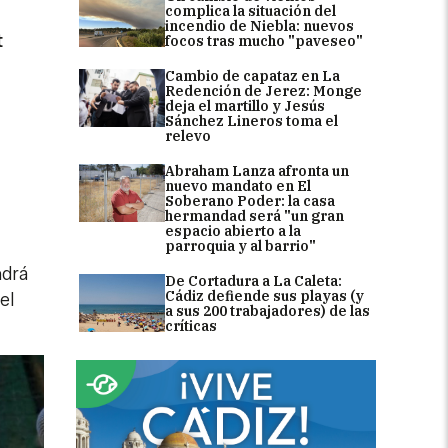
complica la situación del
incendio de Niebla: nuevos
t
focos tras mucho "paveseo"
Cambio de capataz en La
Redención de Jerez: Monge
deja el martillo y Jesús
Sánchez Lineros toma el
relevo
Abraham Lanza afronta un
nuevo mandato en El
Soberano Poder: la casa
hermandad será "un gran
espacio abierto a la
parroquia y al barrio"
ndrá
De Cortadura a La Caleta:
Cádiz defiende sus playas (y
el
a sus 200 trabajadores) de las
críticas