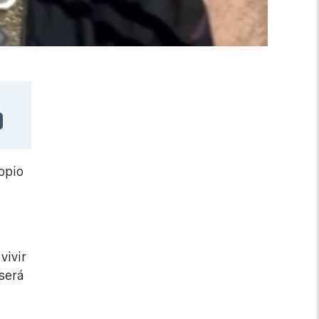
opio
vivir
 será