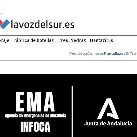
raje
Fábrica de botellas
Tres Piedras
Hantavirus
Pequevoz
Compras
Pantallazos
El Tro