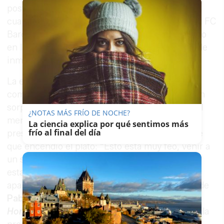
posterior. Sin embargo, el momento clave llegó
cuando el presentador mostró una camiseta del FC
Barcelona al público y descubrió el detalle oculto
en la parte trasera, lo que lo llevó a reaccionar de
inmediato al percatarse de la broma.
La escena derivó en un intercambio de
comentarios, en el que Broncano reaccionó con
sorpresa y Araujo insistió en que se mostrara el
¿NOTAS MÁS FRÍO DE NOCHE?
mensaje completo del regalo. El propio
La ciencia explica por qué sentimos más
frío al final del día
presentador resumió el momento con una frase
que encendió el plató: “Esto está muy feo, venir a
un sitio como este y traer una camiseta como
esta”, en referencia al nombre y número que
aparecía en la elástica y que no era otro que el de
Pablo Motos
–rival de Broncano con
El
Hormiguero
– y el número uno que aparecía en la