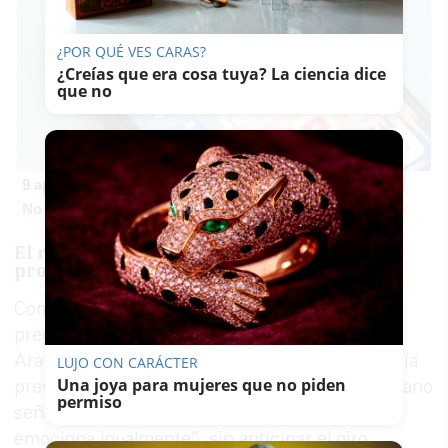
¿POR QUÉ VES CARAS?
¿Creías que era cosa tuya? La ciencia dice
que no
9 apps que valen oro
No son populares, pero sí extraordinariamente útiles
El regalo que cambió el rumbo del
programa
Como es habitual en el espacio, Broncano
preguntó al invitado si traía algún obsequio, y
Araujo entregó una bolsa cuyo contenido parecía
LUJO CON CARÁCTER
Una joya para mujeres que no piden
previsible para el presentador. Al abrirla, Broncano
permiso
señaló que “era lo que esperaba, pero me
emociona igualmente”, sin anticipar el giro