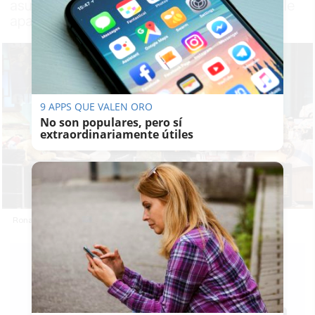
asuntos, del problema de salud mental que le
apartó de los terrenos de juego
9 APPS QUE VALEN ORO
No son populares, pero sí
extraordinariamente útiles
Ronald Araujo, en su visita a 'La Revuelta' de David Broncano.
RUBÉN
GUERRERO
19/05/2026
Actualizado: 19/05/2026 - 07:23