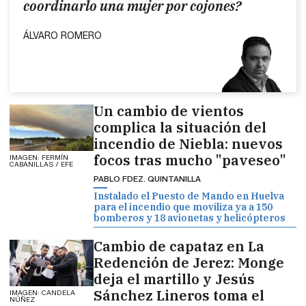
coordinarlo una mujer por cojones?
ÁLVARO ROMERO
Un cambio de vientos
complica la situación del
incendio de Niebla: nuevos
focos tras mucho "paveseo"
IMAGEN: FERMÍN
CABANILLAS / EFE
PABLO FDEZ. QUINTANILLA
Instalado el Puesto de Mando en Huelva
para el incendio que moviliza ya a 150
bomberos y 18 avionetas y helicópteros
Cambio de capataz en La
Redención de Jerez: Monge
deja el martillo y Jesús
Sánchez Lineros toma el
IMAGEN: CANDELA
NÚÑEZ