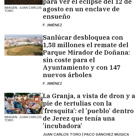
para ver el eclipse del 12 de
agosto en un enclave de
IMAGEN: JUAN CARLOS
TORO
ensueño
F. JIMÉNEZ
Sanlúcar desbloquea con
1,58 millones el remate del
Parque Mirador de Doñana:
sin coste para el
Ayuntamiento y con 147
nuevos árboles
F. JIMÉNEZ
La Granja, a vista de dron y a
pie de tertulias con la
'fresquita': el 'pueblo' dentro
de Jerez que tenía una
IMAGEN: JUAN CARLOS
TORO
'incubadora'
JUAN CARLOS TORO | PACO SÁNCHEZ MÚGICA