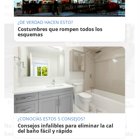
es fundamental. Los sacerdotes deberían estar
más implicados en la misión en la cofradía.
¿DE VERDAD HACEN ESTO?
Costumbres que rompen todos los
esquemas
El expresidente apoyado en la tribuna de palcos en Cristina.
ESTEBAN
¿CONOCÍAS ESTOS 5 CONSEJOS?
Consejos infalibles para eliminar la cal
No se puede decir que usted no conoce a su
del baño fácil y rápido
hermandad del Cristo, dado el largo recorrido