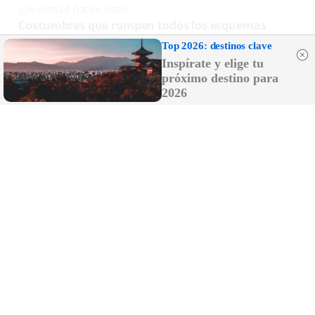
¿De verdad hacen esto?
Costumbres que rompen todos los esquemas
Top 2026: destinos clave
Inspírate y elige tu
próximo destino para
2026
¿Conocías estos 5 consejos?
Consejos infalibles para eliminar la cal del baño
fácil y rápido
DISCOVER WITH