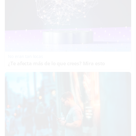
No eran tan locas
¿Te afecta más de lo que crees? Mira esto