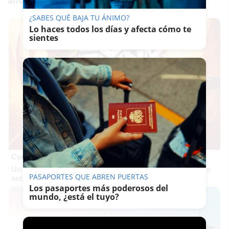
ahora el mundo cofrade desde el retiro?
¿SABES QUÉ BAJA TU ÁNIMO?
Lo haces todos los días y afecta cómo te
sientes
Corepunk MMORPG
Un verdadero MMORPG de la vieja escuela ¡Cómo los de
PASAPORTES QUE ABREN PUERTAS
antes, pero mejor!
Los pasaportes más poderosos del
mundo, ¿está el tuyo?