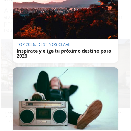
A sus 75 años, observa con preocupación la
evolución de lo cofrade; entiende que se han
perdido valores tan importantes como el
respeto y la espiritualidad
TOP 2026: DESTINOS CLAVE
Inspírate y elige tu próximo destino para
2026
Fernández-Gao, en días pasados, ante el monumento a las cofradías
que se inauguró siendo presidente de la Unión de Hermandades. -
ESTEBAN