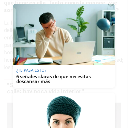
que tiene en ella. Tanto como la conoce, ¿se
sorprende de las cosas que suceden en ella?
La hermandad ha pasado un trance bastante
delicado con diferencias de criterios,
enfrentamiento entre hermanos, muy doloroso
para todos. La hermandad está ahora en una
bonanza bastante buena, se funciona bien, la
hermana mayor la lleva con dignidad y tranquilidad;
los frutos iremos viéndolos poco a poco.
¿TE PASA ESTO?
6 señales claras de que necesitas
descansar más
"Solo se piensa en las cofradías en la
calle; hay poca vida interior"