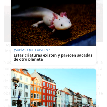
Top 2026: destinos clave
¿SABÍAS QUE EXISTEN?
Inspírate y elige tu próximo destino para 2026
Estas criaturas existen y parecen sacadas
de otro planeta
Nuca he estado retirado, de hecho soy asesor de la
hermana mayor y con el anterior también lo fui. La
vinculación nunca se pierde. Yendo a la evolución
de las hermandades, la vida cofrade ha cambiado
mucho. Se ha perdido el respeto a las personas y
observo poca profundidad en las vivencias, solo se
piensa en las cofradías en la calle pero poco de
vida interior. Veo falta de asistencia espiritual que