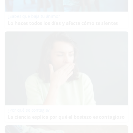
¿Sabes qué baja tu ánimo?
Lo haces todos los días y afecta cómo te sientes
¿Por qué se contagia?
La ciencia explica por qué el bostezo es contagioso