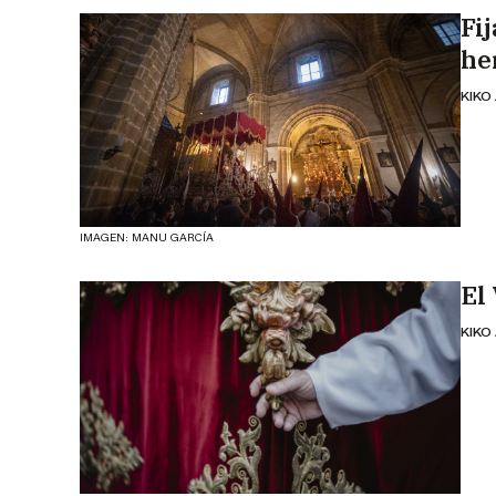
Fi
he
KIKO
IMAGEN: MANU GARCÍA
El
KIKO