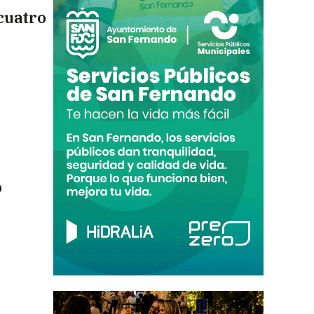
 cuatro
o