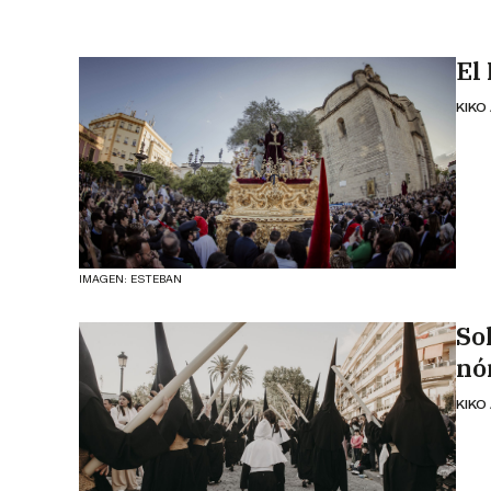
El
KIKO
IMAGEN: ESTEBAN
So
nó
KIKO