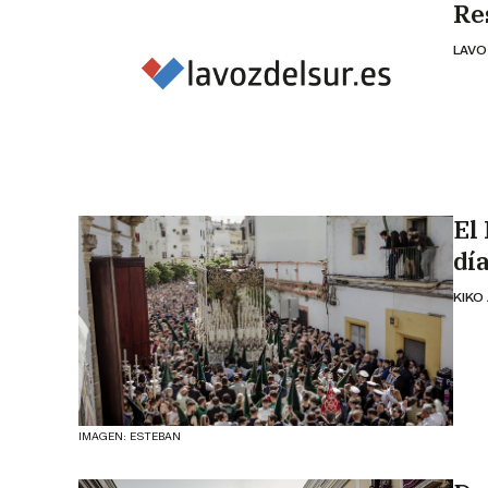
Re
LAVO
El 
dí
KIKO
IMAGEN: ESTEBAN