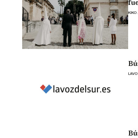
fue
KIKO
Bú
LAVO
Bú