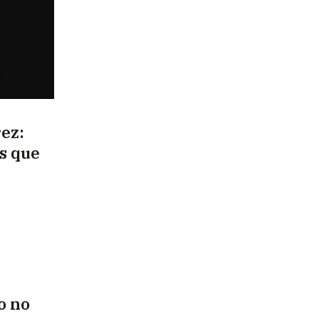
ez:
as que
o no