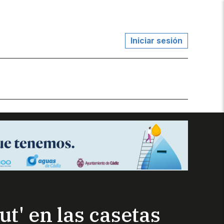
Iniciar sesión
t' en las casetas