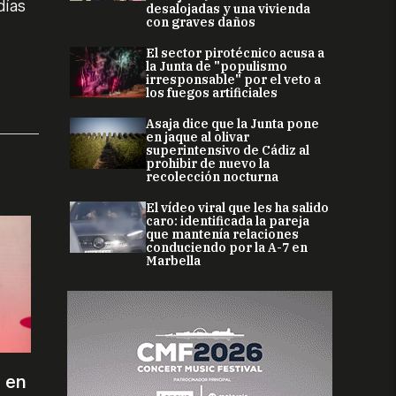
días
desalojadas y una vivienda
con graves daños
El sector pirotécnico acusa a
la Junta de "populismo
irresponsable" por el veto a
los fuegos artificiales
Asaja dice que la Junta pone
en jaque al olivar
superintensivo de Cádiz al
prohibir de nuevo la
recolección nocturna
El vídeo viral que les ha salido
caro: identificada la pareja
que mantenía relaciones
conduciendo por la A-7 en
Marbella
 en