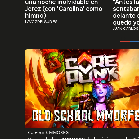
una noche inolvidable en
"Antes l
Jerez (con 'Carolina' como
sentaban
himno)
delante 
quedo yo
LAVOZDELSUR.ES
JUAN CARLOS
Corepunk MMORPG