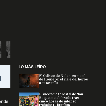
LO MÁS LEÍDO
El Odiseo de Nolan, como el
de Homero: el viaje del héroe
a su semilla
El incendio forestal de San
Roque, estabilizado tras
donde
cinco horas de intenso
trabajo: 19 familias