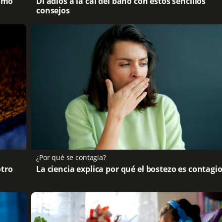
Cómo
Di adiós a la cal del baño con estos sencillos
consejos
¿Por qué se contagia?
otro
La ciencia explica por qué el bostezo es contagi