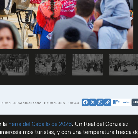
Guardar
0
0/05/2026
Actualizado: 11/05/2026 - 06:40
Facebook
X
WhatsApp
Copy
Link
n la
Feria del Caballo de 2026
. Un Real del González
numerosísimos turistas, y con una temperatura fresca 