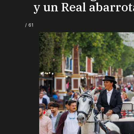
y un Real abarro
/ 61