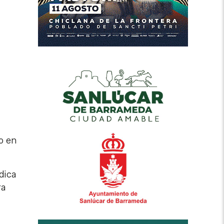
do en
dica
ra