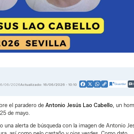
Guardar
0
16/06/2026
Actualizado: 16/06/2026 - 10:10
Facebook
X
WhatsApp
Copy
Link
bre el paradero de
Antonio Jesús Lao Cabello
, un ho
 25 de mayo.
o una alerta de búsqueda con la imagen de Antonio Je
ura, así como pelo castaño y ojos verdes. Como dato