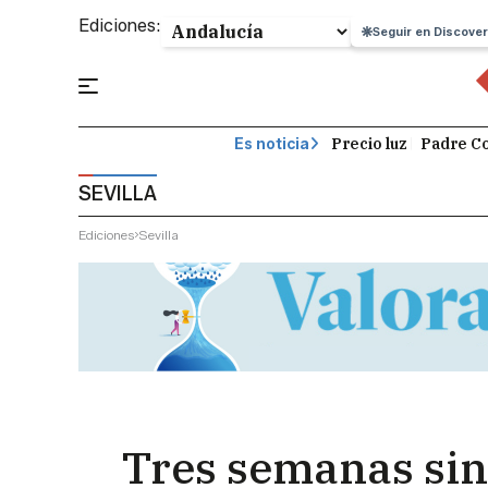
Ediciones:
Seguir en Discover
Precio luz
Padre Co
Es noticia
SEVILLA
Ediciones
Sevilla
Tres semanas sin