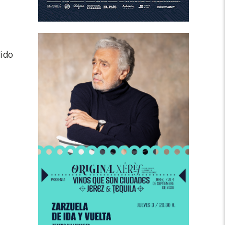
dido
.