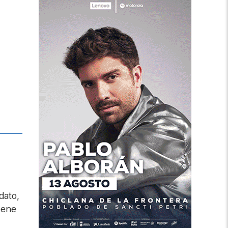
dato,
iene