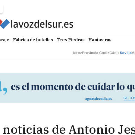
raje
Fábrica de botellas
Tres Piedras
Hantavirus
Jerez
Provincia Cádiz
Cádiz
Sevilla
M
 noticias de Antonio Je