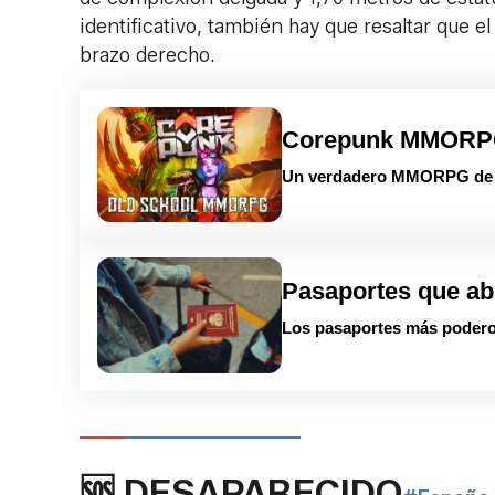
identificativo, también hay que resaltar que e
brazo derecho.
Corepunk MMOR
Un verdadero MMORPG de la
Pasaportes que ab
Los pasaportes más podero
🆘 DESAPARECIDO