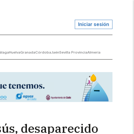
Iniciar sesión
álaga
Huelva
Granada
Córdoba
Jaén
Sevilla Provincia
Almería
sús, desaparecido