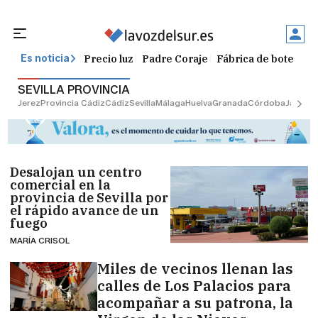
Precio luz
Padre Coraje
Fábrica de botellas
Es noticia
SEVILLA PROVINCIA
Jerez
Provincia Cádiz
Cádiz
Sevilla
Málaga
Huelva
Granada
Córdoba
Jaén
Sev
Desalojan un centro
comercial en la
provincia de Sevilla por
el rápido avance de un
fuego
MARÍA CRISOL
Miles de vecinos llenan las
calles de Los Palacios para
acompañar a su patrona, la