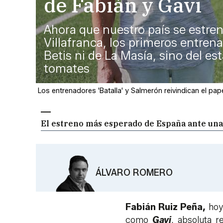
de Fabián y Gavi
Ahora que nuestro país se estren
Villafranca, los primeros entren
Betis ni de La Masía, sino del e
tomates
Los entrenadores 'Batalla' y Salmerón reivindican el pape
El estreno más esperado de España ante una
ÁLVARO ROMERO
Fabián Ruiz Peña,
hoy 
como
Gavi
, absoluta 