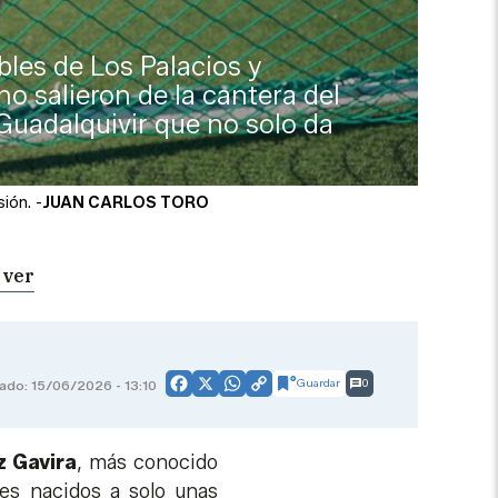
bles de Los Palacios y
o salieron de la cantera del
 Guadalquivir que no solo da
ión. -
JUAN CARLOS TORO
 ver
Guardar
0
zado: 15/06/2026 - 13:10
Facebook
X
WhatsApp
Copy
Link
z Gavira
, más conocido
res nacidos a solo unas