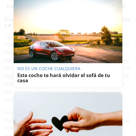
Esa canción antigua que no olvidas tiene una explicación
Tres años de investigación hasta localizarlo
en Arahal
La investigación comenzó en 2023 en
colaboración con
Fast Francia
y permitió ejecutar
hasta cinco órdenes europeas de investigación
para tratar de localizar al prófugo. Después de tres
años de pesquisas, los agentes concluyeron que el
NO ES UN COCHE CUALQUIERA
Este coche te hará olvidar el sofá de tu
fugitivo podría estar ocultándose en Arahal, donde
casa
había conseguido integrarse en la vida cotidiana
sin levantar sospechas entre quienes convivían
con él.
Una vez confirmado su lugar de residencia, la
Policía estableció un dispositivo de vigilancia en la
zona. Los agentes identificaron al sospechoso