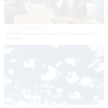
Señales de agotamiento
¿Te sientes cansado sin razón? Estas señales lo
explican