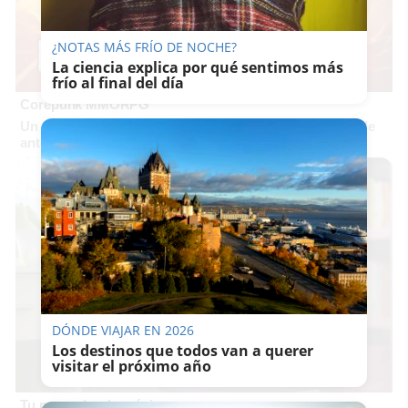
¿NOTAS MÁS FRÍO DE NOCHE?
La ciencia explica por qué sentimos más
frío al final del día
Corepunk MMORPG
Un verdadero MMORPG de la vieja escuela ¡Cómo los de
antes, pero mejor!
DÓNDE VIAJAR EN 2026
Los destinos que todos van a querer
visitar el próximo año
Tu memoria y la música