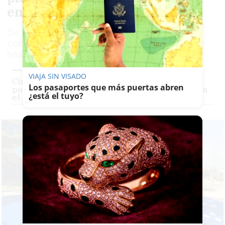
encontrar al responsable
Se trata de unos hechos que podrían
constituir un delito castigado con penas de
hasta 14 años de prisión
VIAJA SIN VISADO
Cierran un parque infantil y canino en Sevilla
Los pasaportes que más puertas abren
porque encuentran bombones envenenados en
¿está el tuyo?
el suelo