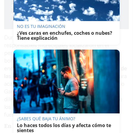
Sevilla porque encuentran bombones
envenenados en el suelo
J. A. Armario
NO ES TU IMAGINACIÓN
¿Ves caras en enchufes, coches o nubes?
Durante la inspección del recinto, los
Tiene explicación
responsables municipales localizaron en el
perímetro "pequeñas chucherías o golosinas y
bombones". En la zona canina, además, se
encontraron "venenos directamente
en bolsas de
las que se distribuyen de manera comercial
para
acabar con diferentes plagas", según ha detallado
García. Estos hallazgos forman parte de las
diligencias abiertas para determinar el origen de
los productos y las circunstancias en las que
fueron depositados en el parque.
¿SABES QUÉ BAJA TU ÁNIMO?
Lo haces todos los días y afecta cómo te
En busca del responsable
sientes