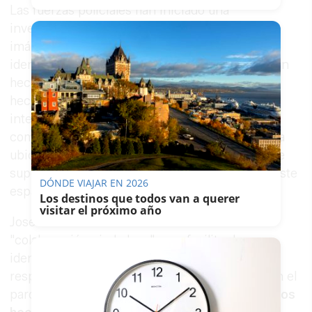
Las fuerzas policiales han iniciado una
investigación que incluye "una recopilación de
imágenes de los entornos" con el objetivo de
identificar "a la persona o a las personas que han
hecho este delito". El concejal ha calificado los
hechos como "una tentativa de homicidio, al
intentar el envenenamiento tanto de animales
como de personas en una zona pública", dada la
ubicación de los restos y el riesgo potencial que
suponían para quienes utilizan habitualmente este
DÓNDE VIAJAR EN 2026
espacio.
Los destinos que todos van a querer
visitar el próximo año
José Luis García también ha solicitado
"colaboración ciudadana" para facilitar la
identificación del responsable o de los
responsables de haber depositado el veneno en el
parque. El edil ha recordado que
se trata de unos