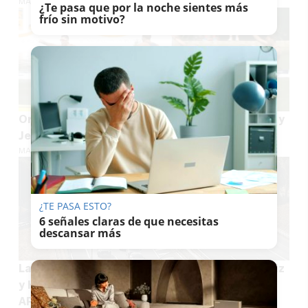
MARÍA CRISOL
¿Te pasa que por la noche sientes más
frío sin motivo?
Oro mundial de remo para Sevilla: Manuel Cruz y
Jesús Ortega conquistan el Mundial sub19
MARÍA CRISOL
¿TE PASA ESTO?
6 señales claras de que necesitas
descansar más
La salida desde Sevilla hacia las playas de Cádiz
y Huelva se atasca: accidentes y atasco en la
AP-4 y la A-49