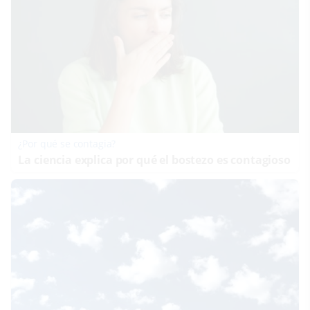
¿Por qué se contagia?
La ciencia explica por qué el bostezo es contagioso