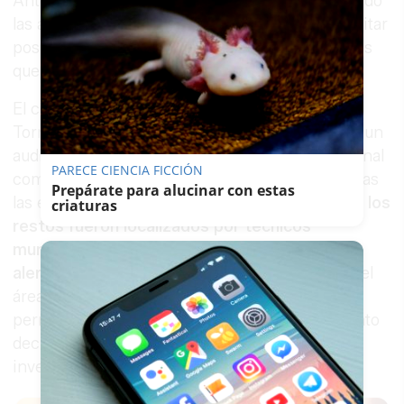
Ante esta situación, el Ayuntamiento ha reforzado
las actuaciones para esclarecer lo ocurrido y evitar
posibles riesgos para la población y los animales
que frecuentan la zona.
El concejal delegado del distrito Este-Alcosa-
Torreblanca, José Luis García, ha explicado, en un
audio remitido a
EFE
, que tanto la Policía Nacional
PARECE CIENCIA FICCIÓN
como la Policía Local han recibido denuncias tras
Prepárate para alucinar con estas
las evidencias encontradas. Según ha indicado,
los
criaturas
restos fueron localizados por técnicos
municipales y también por un vecino, que
alertaron de la presencia de veneno
tanto en el
área infantil como en la zona destinada a los
perros. Como medida inmediata, el Ayuntamiento
decidió cerrar el parque para llevar a cabo una
investigación.