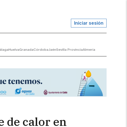
Iniciar sesión
álaga
Huelva
Granada
Córdoba
Jaén
Sevilla Provincia
Almería
 de calor en