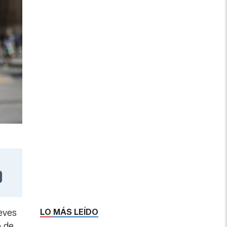
LO MÁS LEÍDO
eves
o de