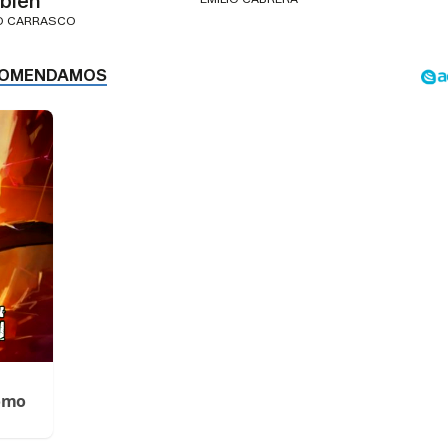
bién"
IO CARRASCO
Cómo