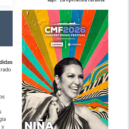
didas
trado
os
s
gía
 y