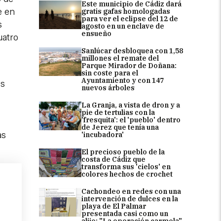
Este municipio de Cádiz dará
e en
gratis gafas homologadas
para ver el eclipse del 12 de
s
agosto en un enclave de
ensueño
uatro
Sanlúcar desbloquea con 1,58
millones el remate del
Parque Mirador de Doñana:
sin coste para el
Ayuntamiento y con 147
es
nuevos árboles
La Granja, a vista de dron y a
pie de tertulias con la
'fresquita': el 'pueblo' dentro
de Jerez que tenía una
as
'incubadora'
El precioso pueblo de la
costa de Cádiz que
transforma sus 'cielos' en
colores hechos de crochet
Cachondeo en redes con una
intervención de dulces en la
playa de El Palmar
presentada casi como un
alijo: "La operación carmela"