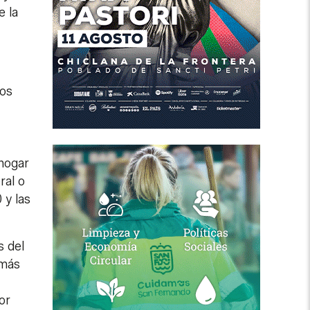
e la
los
hogar
ral o
 y las
s del
emás
or