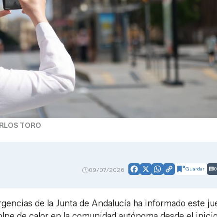
ARLOS TORO
Guardar
0
09/07/2026
Facebook
X
WhatsApp
Copy
Link
gencias de la Junta de Andalucía ha informado este ju
olpe de calor en la comunidad autónoma desde el inici