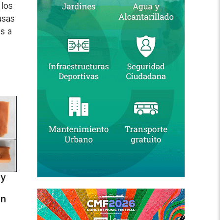
 los
usas
s a
 y
on