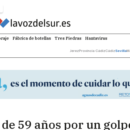
raje
Fábrica de botellas
Tres Piedras
Hantavirus
Jerez
Provincia Cádiz
Cádiz
Sevilla
M
de 59 años por un golpe