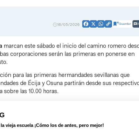
Guardar
0
16/05/2026
Facebook
X
WhatsApp
Copy
Link
a
marcan este sábado el inicio del camino romero desd
mbas corporaciones serán las primeras en ponerse en
sto.
ación para las primeras hermandades sevillanas que
dades de Écija y Osuna partirán desde sus respectiv
a sobre las 10.00 horas.
PG
 vieja escuela ¡Cómo los de antes, pero mejor!