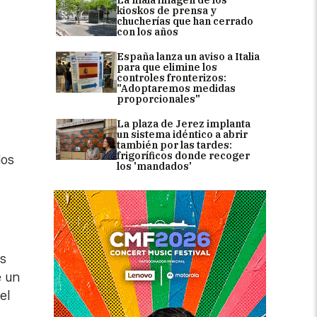
kioskos de prensa y
chucherías que han cerrado
con los años
España lanza un aviso a Italia
para que elimine los
controles fronterizos:
"Adoptaremos medidas
proporcionales"
La plaza de Jerez implanta
un sistema idéntico a abrir
también por las tardes:
frigoríficos donde recoger
los
los 'mandados'
as
e un
el