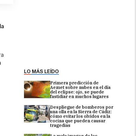
la
ra
a
LO MÁS LEÍDO
Primera predicción de
Aemet sobre nubes en el día
del eclipse: ojo, se puede
fastidiar en muchos lugares
Despliegue de bomberos por
una olla en la Sierra de Cádiz:
cómo evitar los olvidos en la
cocina que pueden causar
tragedias
La mala imagen de los