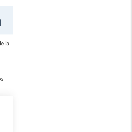
e la
os