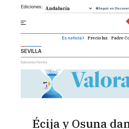
Ediciones:
Seguir en Discover
Precio luz
Padre Co
Es noticia
SEVILLA
Ediciones
Sevilla
Écija y Osuna dan