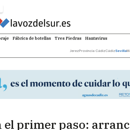
raje
Fábrica de botellas
Tres Piedras
Hantavirus
Jerez
Provincia Cádiz
Cádiz
Sevilla
M
 el primer paso: arranc