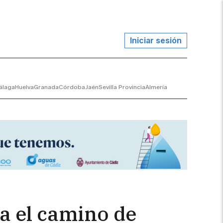
Iniciar sesión
álaga
Huelva
Granada
Córdoba
Jaén
Sevilla Provincia
Almería
a el camino de