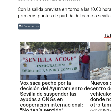
Con la salida prevista en torno a las 10.00 ho
primeros puntos de partida del camino sevillan
0 Comentarios
TE 
Vox saca pecho por la
Nuevos d
decisión del Ayuntamiento de
centro d
Sevilla de suspender las
vehículo
ayudas a ONGs en
donde no
cooperación internacional:
otro tam
"No tenía sentido"
JUAN ANTON