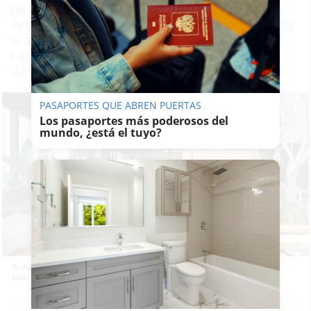
de la provincia hace valer sus raíces y sus
innovaciones en la capital andaluza y anuncia
la apertura de su mayor restaurante en los
bajos del nuevo hotel americano de La
Gavidia
PASAPORTES QUE ABREN PUERTAS
Los pasaportes más poderosos del
mundo, ¿está el tuyo?
El nuevo Casa Mayo de Sevilla, en el hotel de La Gavidia, abrirá sus
puertas en septiembre.