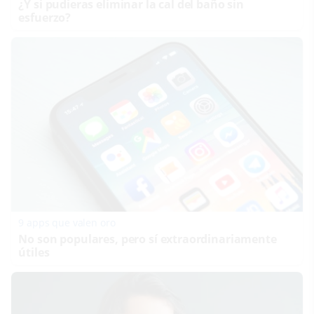
¿Y si pudieras eliminar la cal del baño sin
esfuerzo?
9 apps que valen oro
No son populares, pero sí extraordinariamente
útiles