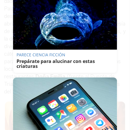
dado vida y categoría al restaurante de Los
Palacios y Villafranca y todo lo que ha venido
después: la de sus padres, Manolo y Emilia, que
abrieron aquella
venta de carretera
en la travesía
de la N-IV a su paso por el pueblo de los tomates, y
la de sus hijos y sobrinos, que llevan años
diversificando el negocio con el servicio de
cáterin, la adquisición de la finca Santa Clotilde
PARECE CIENCIA FICCIÓN
Prepárate para alucinar con estas
para celebraciones y su desembarco con nuevos
criaturas
locales en Sevilla, donde ya disponen de los
restaurantes
Doña Emilia
(frente al Puente de
Triana) y Mayo (en Reyes Católicos, en los bajos
del hotel Bécquer).