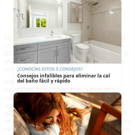
El cupón de la ONCE ofrece, los fines de semana,
un premio principal a las cinco cifras y serie de
300.000 euros, más 5.000 euros al mes durante 20
años consecutivos a un solo cupón del número y
serie premiados en la primera extracción.
¿CONOCÍAS ESTOS 5 CONSEJOS?
Consejos infalibles para eliminar la cal
del baño fácil y rápido
Además, ofrece premios de 2.000 euros al mes
durante diez años consecutivos, a los cuatro
cupones de los números y serie premiados en
alguna de las extracciones de la segunda a la
quinta. Cuenta con 54 premios de 20.000 euros a
las cinco cifras del número premiado en la primera
extracción y premios de 400, 200, 30, cuatro y dos