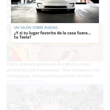
Sanlúcar se cuela en Fortnite de la mano del
creador Ache y muestra sus paisajes a millones
de jugadores
FRANCISCO J. JIMÉNEZ
UN SALÓN SOBRE RUEDAS
¿Y si tu lugar favorito de la casa fuera…
tu Tesla?
Cádiz, primera parada de Ana Mestre como
presidenta del Parlamento: "Nos debemos a los
ciudadanos, no lo podemos perder de vista"
PABLO FDEZ. QUINTANILLA