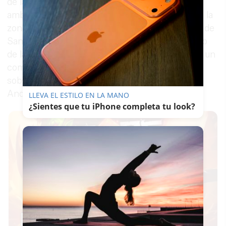
de la ONCE desde 2015, que vende de forma
ambulante por las mañanas cubriendo bares de la
zona de Los Ángeles y el Tropezón, en la salida de
Sanlúcar hacia Jerez, y al mediodía por el centro
de la localidad gaditana, según ha informado en un
comunicado la ONCE. "Es una alegría grande,
sobre todo por los clientes, y más en el Día de
Andalucía", ha señalado el vendedor.
LLEVA EL ESTILO EN LA MANO
¿Sientes que tu iPhone completa tu look?