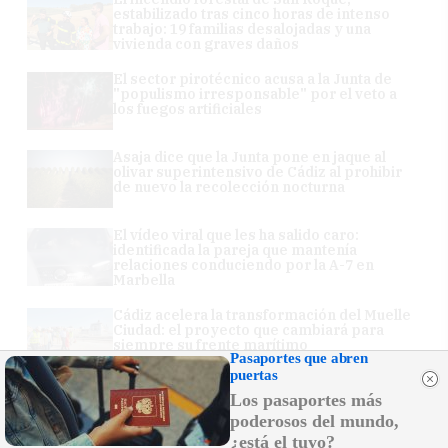
estabilizado tras cinco horas de intenso
trabajo: 19 familias desalojadas y una
vivienda con graves daños
El sector pirotécnico acusa a la Junta de
"populismo irresponsable" por el veto a
los fuegos artificiales
Asaja dice que la Junta pone en jaque al
olivar superintensivo de Cádiz al prohibir
de nuevo la recolección nocturna
El vídeo viral que les ha salido caro:
identificada la pareja que mantenía
relaciones conduciendo por la A-7 en
Marbella
Cádiz acelera la transformación del Muelle
Ciudad: el proyecto que cambiará para
siempre su frente marítimo
Pasaportes que abren
puertas
Los pasaportes más
poderosos del mundo,
¿está el tuyo?