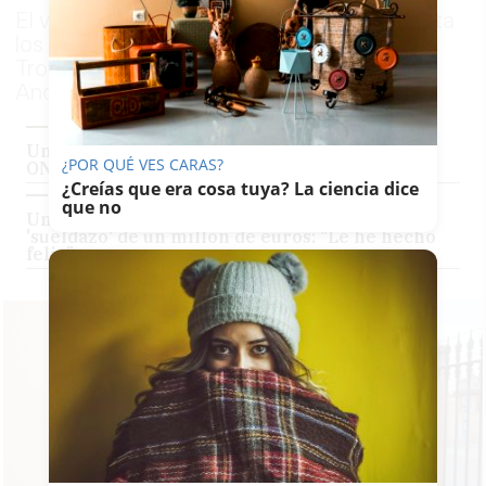
El vendedor Antonio Sánchez, que frecuenta
los bares de la zona de Los Ángeles y el
Tropezón, ha repartido suerte en el Día de
Andalucía
Un vecino de La Línea gana el Sueldazo de la
¿POR QUÉ VES CARAS?
ONCE: 2.000 euros al mes durante una década
¿Creías que era cosa tuya? La ciencia dice
que no
Un vecino de un pueblo de Sevilla gana un
'sueldazo' de un millón de euros: "Le he hecho
feliz"