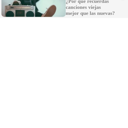
¿Por qué recuerdas
canciones viejas
mejor que las nuevas?
¿Te pasa esto?
6 señales claras de que necesitas descansar más
DISCOVER WITH
LO MÁS LEÍDO
Del edificio Coliseo de Sevilla a Bellas Artes
de Granada: 120 millones para rehabilitar
inmuebles públicos de Andalucía
La danza ritual de la salida: la otra cara cara
de las carreras de caballos de Sanlúcar
Golpe a dos conocidos narcotraficantes de
Algeciras: podrían haber blanqueado casi 9
millones de euros