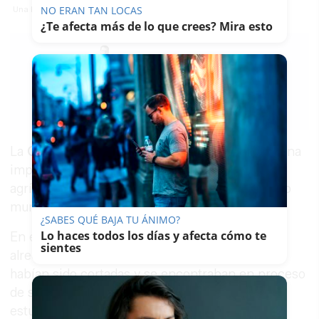
NO ERAN TAN LOCAS
Una bandera del SAT, en una imagen de archivo.
¿Te afecta más de lo que crees? Mira esto
FRANCISCO
ROMERO
04/05/2026
Guardar
0
Facebook
X
WhatsApp
Copy
Link
La
Guardia
Civil
desarticuló la semana pasada una
importante plantación de marihuana en la finca
agrícola Tierra y Libertad, ubicada en el término
municipal de El Bosque, en la
Sierra de Cádiz
.
¿SABES QUÉ BAJA TU ÁNIMO?
Lo haces todos los días y afecta cómo te
En el operativo, los agentes intervinieron
sientes
alrededor de
800 plantas de
marihuana
que ya
habían sido cortadas y se encontraban en proceso
de secado, junto a otras sustancias
estupefacientes como
cocaína
y
hachís
. Como