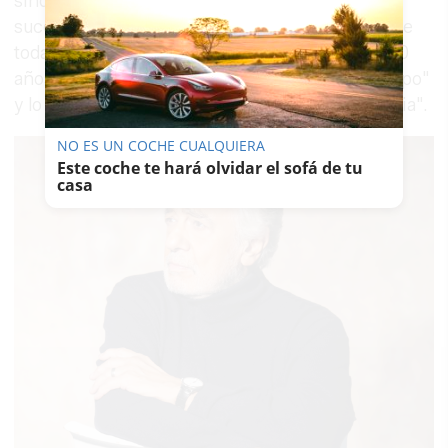
sindicato se siente "engañado" y califica lo
sucedido de
traición,
que "mancha el nombre de
todas las jornaleras y jornaleros que llevamos 50
años dejándonos la piel por la dignidad del campo"
y lo define como "una puñalada a nuestra historia".
NO ES UN COCHE CUALQUIERA
Este coche te hará olvidar el sofá de tu
casa