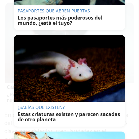
PASAPORTES QUE ABREN PUERTAS
Los pasaportes más poderosos del
mundo, ¿está el tuyo?
Canciones que marcan
¿Por qué recuerdas canciones viejas mejor que las
nuevas?
¿SABÍAS QUE EXISTEN?
Estas criaturas existen y parecen sacadas
En el dispositivo participó también una empresa
de otro planeta
del sector energético, cuya colaboración resultó
clave para detectar irregularidades en el