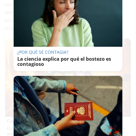
resultado de la operación, una persona fue
detenida y otra permanece investigada. Ambas
son familiares de un conocido expolítico y
sindicalista andaluz.
¿POR QUÉ SE CONTAGIA?
La ciencia explica por qué el bostezo es
contagioso
Corepunk MMORPG
Un verdadero MMORPG de la vieja escuela ¡Cómo los de
antes, pero mejor!