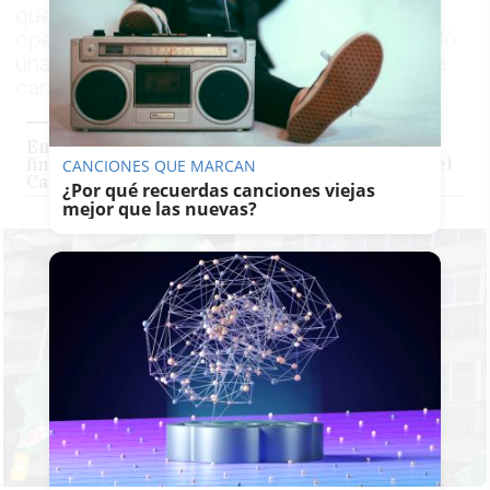
que es el "primer perjudicado" tras la
operación de la Guardia Civil que desarticuló
una plantación con cerca de 800 plantas de
cannabis en la finca Tierra y Libertad
Encuentran 800 plantas de marihuana en una
finca impulsada por el Sindicato de Obreros del
CANCIONES QUE MARCAN
Campo en El Bosque
¿Por qué recuerdas canciones viejas
mejor que las nuevas?