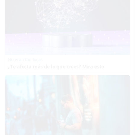
No eran tan locas
¿Te afecta más de lo que crees? Mira esto