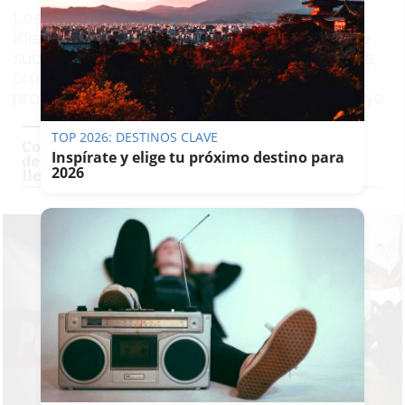
Los empleados trabajan sin uniforme ni
identificación corporativa y aún no han sido
subrogados pese al cambio de adjudicataria
producido el pasado 15 de marzo; las
protestas continúan los días 20 y 27 de mayo
TOP 2026: DESTINOS CLAVE
Convocan huelga los trabajadores del reparto
Inspírate y elige tu próximo destino para
de notificaciones de la Diputación de Cádiz:
2026
llevan casi tres años cobrando tarde