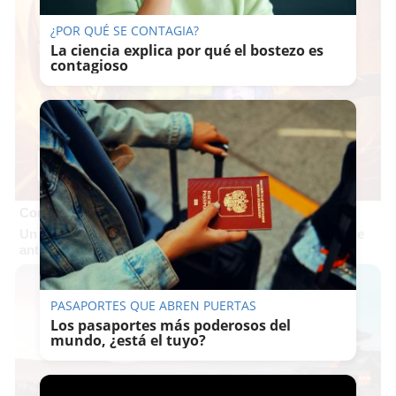
¿POR QUÉ SE CONTAGIA?
La ciencia explica por qué el bostezo es
contagioso
Corepunk MMORPG
Un verdadero MMORPG de la vieja escuela ¡Cómo los de
antes, pero mejor!
PASAPORTES QUE ABREN PUERTAS
Los pasaportes más poderosos del
mundo, ¿está el tuyo?