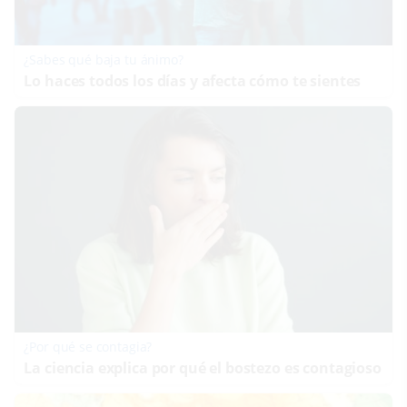
¿Sabes qué baja tu ánimo?
Lo haces todos los días y afecta cómo te sientes
¿Por qué se contagia?
La ciencia explica por qué el bostezo es contagioso