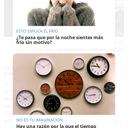
ESTO EXPLICA EL FRÍO
¿Te pasa que por la noche sientes más
frío sin motivo?
Protesta de los trabajadores del servicio de
notificaciones.
-
MANU GARCÍA
La Diputación y los ayuntamientos, en el
punto de mira
Sindicalistas de Base no dirige su reclamación
únicamente a la empresa. El sindicato exige
también la intervención directa de las
administraciones públicas implicadas —la
Diputación de Cádiz, los ayuntamientos de la
NO ES TU IMAGINACIÓN
provincia y las empresas contratantes del servicio
Hay una razón por la que el tiempo