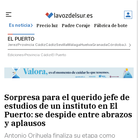
Precio luz
Padre Coraje
Fábrica de botellas
Es noticia
EL PUERTO
Jerez
Provincia Cádiz
Cádiz
Sevilla
Málaga
Huelva
Granada
Córdoba
Jaén
Sev
Ediciones
Provincia Cádiz
El Puerto
Sorpresa para el querido jefe de
estudios de un instituto en El
Puerto: se despide entre abrazos
y aplausos
Antonio Orihuela finaliza su etapa como