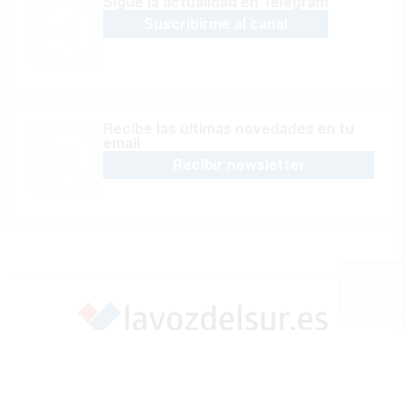
Sígue la actualidad en Telegram
Suscribirme al canal
Recibe las últimas novedades en tu
email
Recibir newsletter
Apoya una Andalucía con Voz propia; Protege el
periodismo hecho por periodistas
Hazte socio