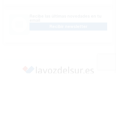
Recibe las últimas novedades en tu
email
Recibir newsletter
Apoya una Andalucía con Voz propia; Protege el
periodismo hecho por periodistas
Hazte socio
SÍGUENOS EN REDES