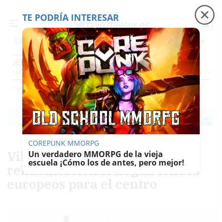
TE PODRÍA INTERESAR
Precio luz
Padre Coraje
Fábrica de botellas
Es noticia
JEREZ
Jerez
Provincia Cádiz
Cádiz
Sevilla
Málaga
Huelva
Granada
Córdoba
Jaén
Se
Ediciones
Jerez
COREPUNK MMORPG
Villapanés terminará su
Un verdadero MMORPG de la vieja
escuela ¡Cómo los de antes, pero mejor!
rehabilitación si llegan fondos
europeos para el centro