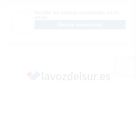
Recibe las últimas novedades en tu
email
Recibir newsletter
Apoya una Andalucía con Voz propia; Protege el
periodismo hecho por periodistas
Hazte socio
SÍGUENOS EN REDES