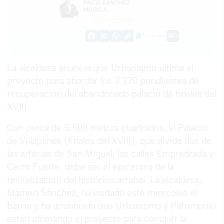
PACO SÁNCHEZ
MÚGICA
07/10/2015
Guardar
0
Facebook
X
WhatsApp
Copy
Link
La alcaldesa anuncia que Urbanismo ultima el
proyecto para abordar los 3.370 pendientes de
recuperación del abandonado palacio de finales del
XVIII.
Con cerca de 5.500 metros cuadrados, el Palacio
de Villapanés (finales del XVIII), que divide dos de
las arterias de San Miguel, las calles Empredrada y
Cerro Fuerte, debe ser el epicentro de la
revitalización del histórico arrabal. La alcaldesa,
Mamen Sánchez, ha visitado este miércoles el
barrio y ha anunciado que Urbanismo y Patrimonio
están ultimando el proyecto para concluir la