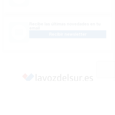
Recibe las últimas novedades en tu
email
Recibir newsletter
Apoya una Andalucía con Voz propia; Protege el
periodismo hecho por periodistas
Hazte socio