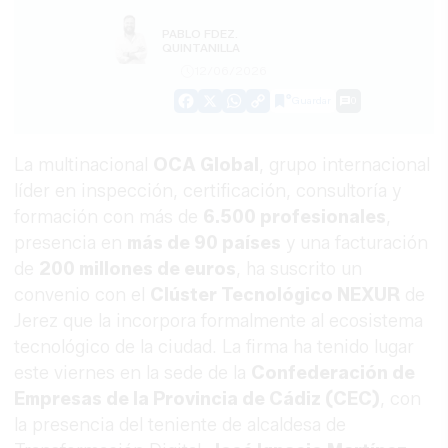
PABLO FDEZ.
QUINTANILLA
12/06/2026
Guardar
0
Facebook
X
WhatsApp
Copy
Link
La multinacional
OCA Global
, grupo internacional
líder en inspección, certificación, consultoría y
formación con más de
6.500 profesionales
,
presencia en
más de 90 países
y una facturación
de
200 millones de euros
, ha suscrito un
convenio con el
Clúster Tecnológico NEXUR
de
Jerez que la incorpora formalmente al ecosistema
tecnológico de la ciudad. La firma ha tenido lugar
este viernes en la sede de la
Confederación de
Empresas de la Provincia de Cádiz (CEC)
, con
la presencia del teniente de alcaldesa de