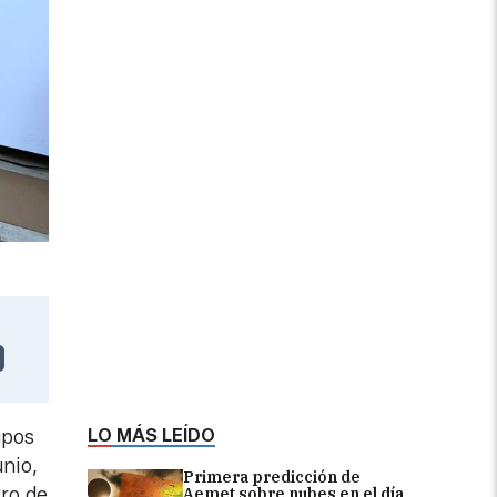
LO MÁS LEÍDO
upos
unio,
Primera predicción de
tro de
Aemet sobre nubes en el día