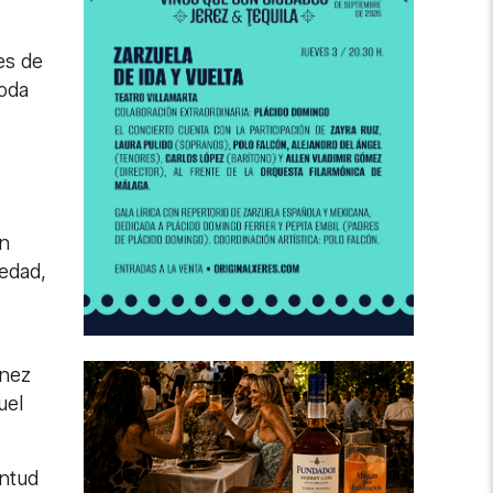
es de
toda
un
edad,
ínez
uel
entud