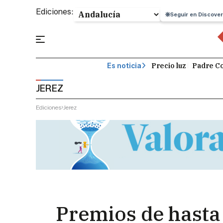
Ediciones:
Seguir en Discover
Precio luz
Padre Co
Es noticia
JEREZ
Ediciones
Jerez
Premios de hasta