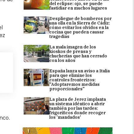
del eclipse: ojo, se puede
fastidiar en muchos lugares
Despliegue de bomberos por
una olla en la Sierra de Cádiz:
el
cómo evitar los olvidos en la
cocina que pueden causar
nez
tragedias
La mala imagen de los
kioskos de prensa y
chucherías que han cerrado
con los años
España lanza un aviso a Italia
para que elimine los
controles fronterizos:
"Adoptaremos medidas
proporcionales"
La plaza de Jerez implanta
un sistema idéntico a abrir
también por las tardes:
frigoríficos donde recoger
los 'mandados'
anco.