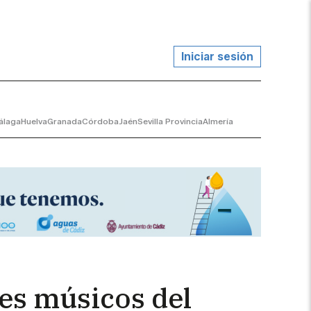
Iniciar sesión
álaga
Huelva
Granada
Córdoba
Jaén
Sevilla Provincia
Almería
es músicos del