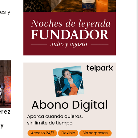
n
nes y
erez
 y