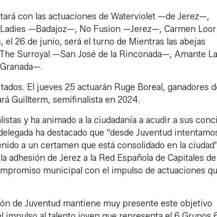
ntará con las actuaciones de Waterviolet —de Jerez—,
 Ladies —Badajoz—, No Fusion —Jerez—, Carmen Loo
el 26 de junio, será el turno de Mientras las abejas
The Surroyal —San José de la Rinconada—, Amante La
—Granada—.
tados. El jueves 25 actuarán Ruge Boreal, ganadores d
rá Guillterm, semifinalista en 2024.
listas y ha animado a la ciudadanía a acudir a sus conc
a delegada ha destacado que “desde Juventud intentamo
nido a un certamen que está consolidado en la ciudad”
a adhesión de Jerez a la Red Española de Capitales de 
compromiso municipal con el impulso de actuaciones q
ción de Juventud mantiene muy presente este objetivo
 impulso al talento joven que representa el 6 Grupos 