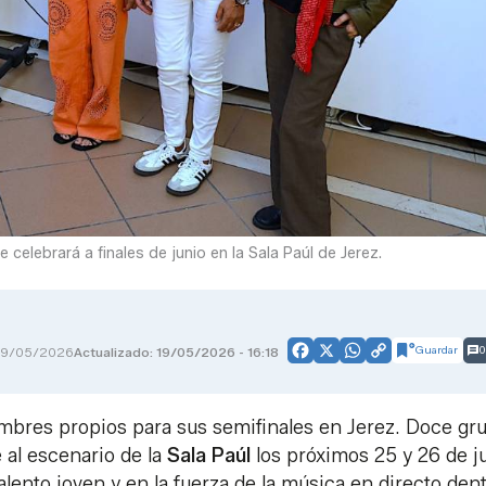
celebrará a finales de junio en la Sala Paúl de Jerez.
Guardar
0
19/05/2026
Actualizado: 19/05/2026 - 16:18
Facebook
X
WhatsApp
Copy
Link
mbres propios para sus semifinales en Jerez. Doce gr
 al escenario de la
Sala Paúl
los próximos 25 y 26 de j
talento joven y en la fuerza de la música en directo den