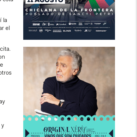
 la
ar el
cita.
on
de
otros
ay
e
 y