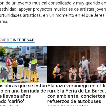
ión de un evento musical consolidado y muy querido e
eatividad, apoyar proyectos musicales de artistas jóve
rtunidades artísticas, en un momento en el que Jerez
omía.
PUEDE INTERESAR
las obras que se están
Planazo veraniego en el J
do en una barriada de
rural: la Feria de La Barca,
e llevaba años
con ambiente, conciertos
do 'cariño'
refuerzos de autobuses
IO CARRASCO