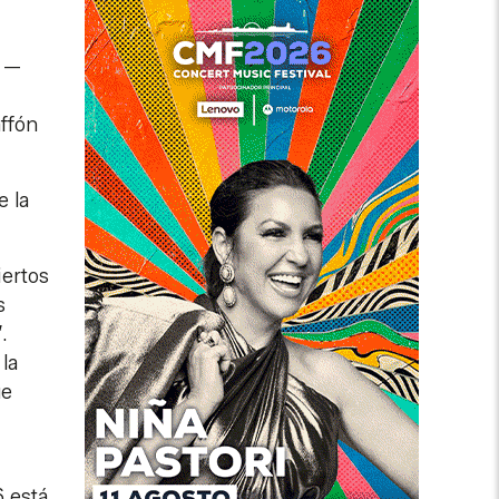
r —
ffón
e la
iertos
s
.
la
ue
6 está