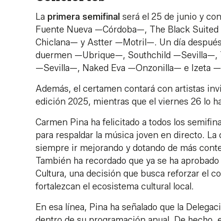
La
primera semifinal
será el 25 de junio y co
Fuente Nueva —Córdoba—, The Black Suited
Chiclana— y Astter —Motril—. Un día después, 
duermen —Ubrique—, Southchild —Sevilla—, 
—Sevilla—, Naked Eva —Onzonilla— e Izeta 
Además, el certamen contará con artistas invi
edición 2025, mientras que el viernes 26 lo ha
Carmen Pina ha felicitado a todos los semifina
para respaldar la música joven en directo. L
siempre ir mejorando y dotando de más conte
También ha recordado que ya se ha aprobado l
Cultura, una decisión que busca reforzar el 
fortalezcan el ecosistema cultural local.
En esa línea, Pina ha señalado que la Delega
dentro de su programación anual. De hecho, el