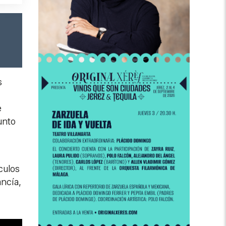
s
e
unto
culos
ncía,