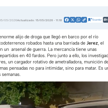
Guardar
0
15/05/2026
Actualizado: 15/05/2026 - 11:18
Facebook
X
WhatsApp
Copy
Link
norme alijo de droga que llegó en barco por el río
todoterrenos robados hasta una barriada de
Jerez
, el
con un arsenal de guerra. La mercancía tiene unas
partidos en 40 fardos. Pero junto a ello, los investiga
ores, un cargador rotativo de ametralladora, munición d
rmas pensadas no para intimidar, sino para matar. Es u
os semanas.