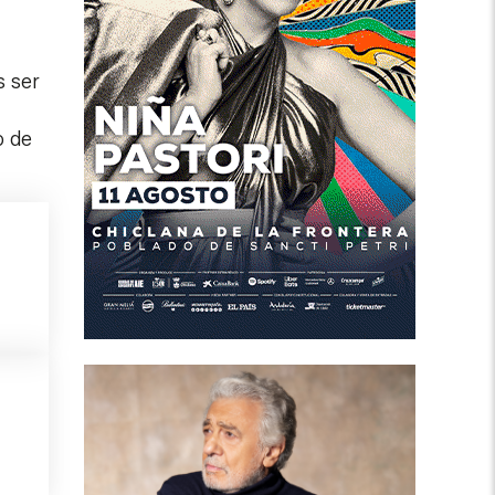
s ser
o de