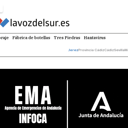
raje
Fábrica de botellas
Tres Piedras
Hantavirus
Jerez
Provincia Cádiz
Cádiz
Sevilla
M