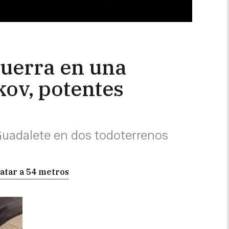
guerra en una
kov, potentes
 Guadalete en dos todoterrenos
matar a 54 metros