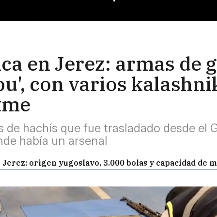
ica en Jerez: armas de 
pu', con varios kalashni
tme
los de hachís que fue trasladado desde el
nde había un arsenal
 Jerez: origen yugoslavo, 3.000 bolas y capacidad de 