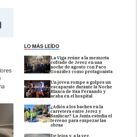
LO MÁS LEÍDO
La Viga reúne a la memoria
cofrade de Jerez en una
noche de agosto con Paco
dores
González como protagonista
e
Un joven rompe a golpes un
na
escaparate durante la Noche
Blanca de San Fernando y
acaba en el hospital
¿Adiós a los baches en la
carretera entre Jerez y
Sanlúcar? La Junta estudia el
terreno para empezar las
obras
De lejos y, a la vez,