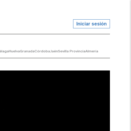
Iniciar sesión
álaga
Huelva
Granada
Córdoba
Jaén
Sevilla Provincia
Almería