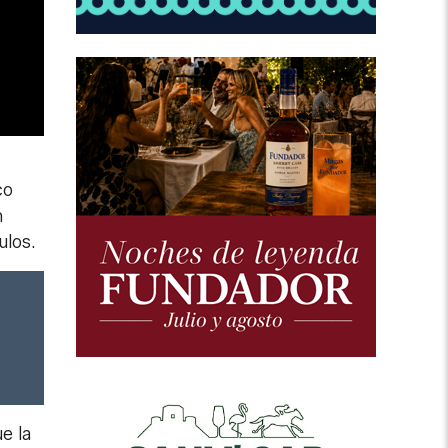
co
n
ulos.
e la