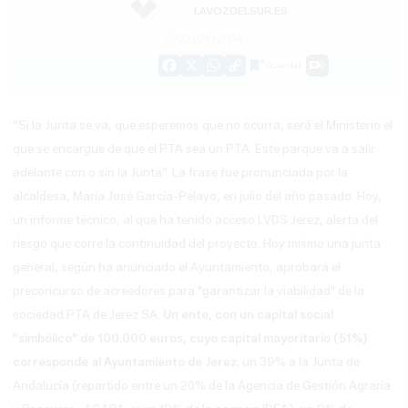
LAVOZDELSUR.ES
03/09/2014
Guardar
0
Facebook
X
WhatsApp
Copy
Link
“Si la Junta se va, que esperemos que no ocurra, será el Ministerio el
que se encargue de que el PTA sea un PTA. Este parque va a salir
adelante con o sin la Junta”. La frase fue pronunciada por la
alcaldesa, María José García-Pelayo, en julio del año pasado. Hoy,
un informe técnico, al que ha tenido acceso LVDS Jerez, alerta del
riesgo que corre la continuidad del proyecto. Hoy mismo una junta
general, según ha anunciado el Ayuntamiento, aprobará el
preconcurso de acreedores para "garantizar la viabilidad" de la
sociedad PTA de Jerez SA.
Un ente, con un capital social
"simbólico" de 100.000 euros, cuyo capital mayoritario (51%)
corresponde al Ayuntamiento de Jerez
; un 39% a la Junta de
Andalucía (repartido entre un 20% de
la
Agencia de Gestión Agraria