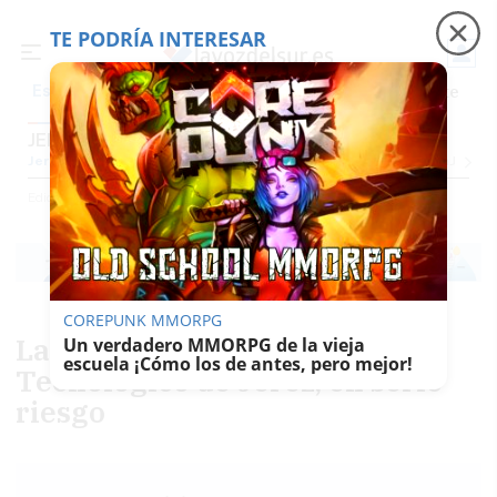
TE PODRÍA INTERESAR
Precio luz
Padre Coraje
Fábrica de botellas
Es noticia
JEREZ
Jerez
Provincia Cádiz
Cádiz
Sevilla
Málaga
Huelva
Granada
Córdoba
Jaén
Se
Ediciones
Jerez
COREPUNK MMORPG
La continuidad del Parque
Un verdadero MMORPG de la vieja
escuela ¡Cómo los de antes, pero mejor!
Tecnológico de Jerez, en serio
riesgo