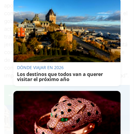
aportaciones de los miembros de la Mesa en la
configuración de la programación planteada por el
gobierno socialista y que, siguiendo la tónica del
actual mandato, “ha tenido sentido solidario a
través de la
participación multitudinaria
de los
jerezanos y jerezanas en esta Semana que ya está
consolidada. Hemos recibido consultas por parte
de otras ciudades de Andalucía interesadas en
conocer nuestra programación para poder
DÓNDE VIAJAR EN 2026
Los destinos que todos van a querer
implantarla adaptada a su Semana de la Movilidad”.
visitar el próximo año