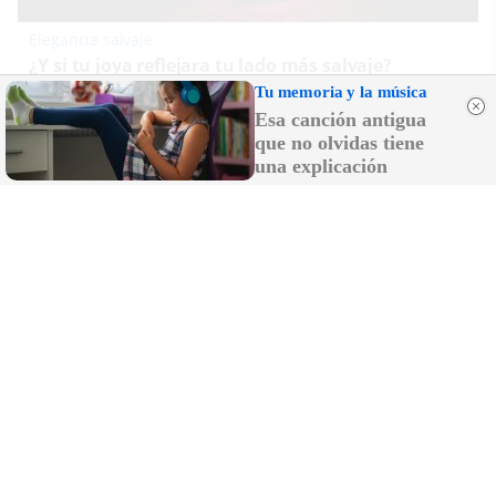
Elegancia salvaje
¿Y si tu joya reflejara tu lado más salvaje?
Tu memoria y la música
Esa canción antigua
que no olvidas tiene
una explicación
Dónde viajar en 2026
Los destinos que todos van a querer visitar el
próximo año