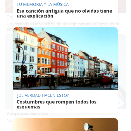
TU MEMORIA Y LA MÚSICA
Esa canción antigua que no olvidas tiene
una explicación
Corepunk MMORPG
Un verdadero MMORPG de la vieja escuela ¡Cómo los de
antes, pero mejor!
¿DE VERDAD HACEN ESTO?
Costumbres que rompen todos los
esquemas
9 apps que valen oro
No son populares, pero sí extraordinariamente útiles