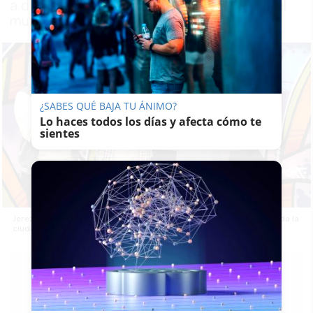
a disposición de los artistas del graffiti en el
municipio
¿SABES QUÉ BAJA TU ÁNIMO?
Lo haces todos los días y afecta cómo te
sientes
Jerez llenará de arte urbano 2.000 metros lineales de muros de toda la
ciudad. En la imagen, Ana Hérica Ramos junto a 'Akamikaze NKL'.
LAVOZDELSUR.ES
01/06/2021
Actualizado: 01/06/2021 - 17:09