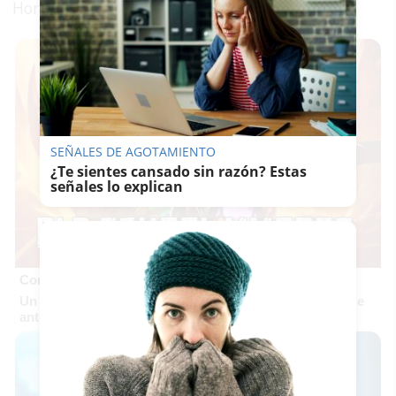
Hortas, más conocido como
Akamikaze NKL
.
SEÑALES DE AGOTAMIENTO
¿Te sientes cansado sin razón? Estas
señales lo explican
Corepunk MMORPG
Un verdadero MMORPG de la vieja escuela ¡Cómo los de
antes, pero mejor!