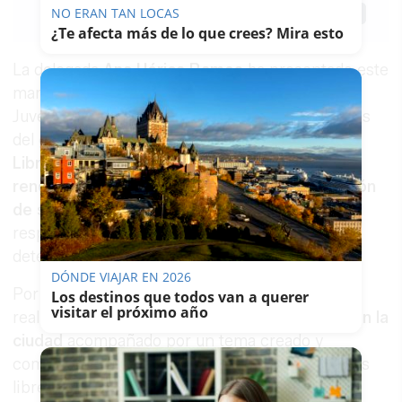
NO ERAN TAN LOCAS
Guardar
0
Facebook
X
WhatsApp
Copy
¿Te afecta más de lo que crees? Mira esto
Link
La delegada
Ana Hérica Ramos
ha presentado este
martes el trabajo realizado por la Delegación de
Juventud, de forma consensuada con los artistas
del graffiti, para relanzar el
programa Muros
Libres ‘Spres’arte 2021’
con una
imagen
renovada, nuevos espacios, y una actualización
de su programación
dirigida a mejorarla y a dar
respuesta a necesidades de funcionamiento
detectadas.
DÓNDE VIAJAR EN 2026
Por parte de la Delegación de Juventud se ha
Los destinos que todos van a querer
visitar el próximo año
realizado un
vídeo con los muros existentes en la
ciudad
acompañado por un tema creado y
compuesto en exclusiva para el programa Muros
libres por el joven Mc jerezano Isaac Martín