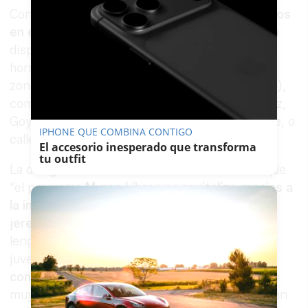
Con la
inclusión de un nuevo muro de 50 metros
en el exterior del CEIP Tartessos
, el programa
dispone de
2.000 metros lineales
de muros de
hormigón, repartidos por la ciudad, tanto en la
zona centro (calle San Domingo, Circo, Medina),
como en diferentes barriadas (calle Alvar Núñez,
Goya, lateral Campo de la Juventud, Vista Alegre, o
IPHONE QUE COMBINA CONTIGO
calle Pilar Paz Pasamar).
El accesorio inesperado que transforma
tu outfit
La delegada Ana Hérica Ramos ha destacado que
“el programa
Muros Libres se revitaliza gracias a
la implicación de nuestros jóvenes artistas
jerezanos,
que se dedican al arte mural, un
lenguaje fresco y urbano con el que nuestra
juventud se expresa.
Relanzamos el programa
con más metros
y con un orden en algo que es
muy libre, para dignificar también esa aportación