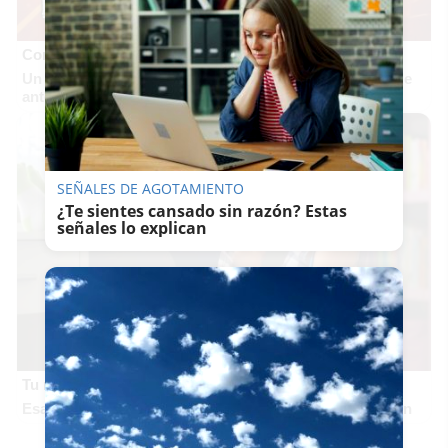
Corepunk MMORPG
Un verdadero MMORPG de la vieja escuela ¡Cómo los de
antes, pero mejor!
SEÑALES DE AGOTAMIENTO
¿Te sientes cansado sin razón? Estas
señales lo explican
Tu memoria y la música
Esa canción antigua que no olvidas tiene una explicación