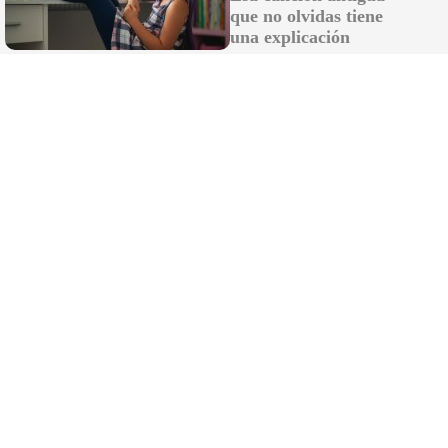
que no olvidas tiene
No han vuelto ni están volviendo, porque no
una explicación
se habían ido