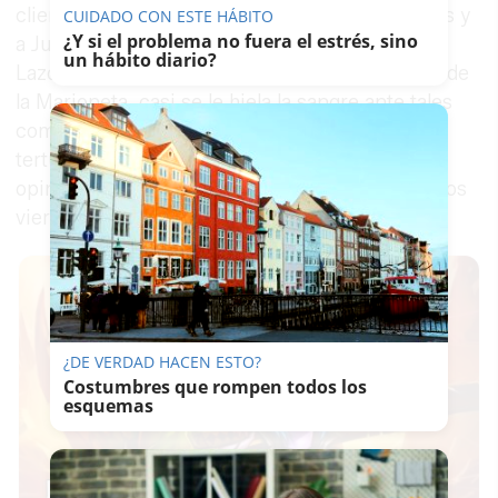
clientes del local hicieron suyos los improperios y
CUIDADO CON ESTE HÁBITO
¿Y si el problema no fuera el estrés, sino
a Juan Manuel Benito, titiritero de La Gotera de
un hábito diario?
Lazotea y socio de Unima, Unión Internacional de
la Marioneta, casi se le hiela la sangre ante tales
comentarios: “Se ha descontextualizado. Ven la
tertulia y cuando escuchas a la gente de aquí
opinar parece que lincharían a los titiriteros si los
vieran”.
¿DE VERDAD HACEN ESTO?
Costumbres que rompen todos los
esquemas