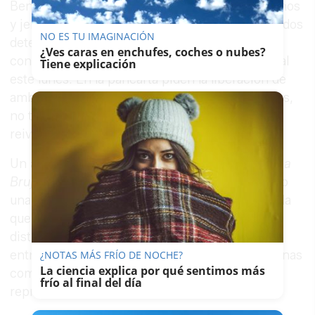
Benito asiste junto a medio centenar de jerezanos
y jerezanas a la concentración en apoyo de los dos
NO ES TU IMAGINACIÓN
detenidos miembros de Títeres Desde Abajo,
¿Ves caras en enchufes, coches o nubes?
convocada por CNT Jerez, en la plaza del Arenal
Tiene explicación
este lunes. En la pancarta piden la liberación de
ambos y el cese de los montajes. “Son titiriteros,
no terroristas; Por la libertad de expresión”,
reivindican los asistentes.
Un adulto del público que presenciaba la obra
La
Bruja y don Cristóbal
realizó la denuncia cuando
una de las marionetas exhibió una pancarta en la
que se leía: “Gora Alka-Eta”. Según recogieron
distintos medios, también hubo algún revuelo
entre los asistentes porque la obra incluía escenas
¿NOTAS MÁS FRÍO DE NOCHE?
La ciencia explica por qué sentimos más
como el ahorcamiento de un muñeco que
frío al final del día
representaba a un juez, y una violación.