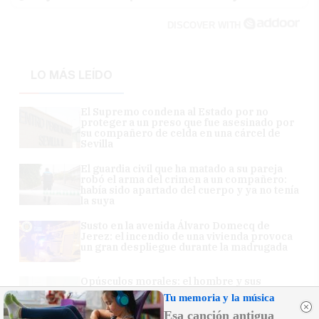
DISCOVER WITH
LO MÁS LEÍDO
El Supremo condena al Estado por no
proteger a un preso que fue asesinado por
su compañero de celda en una cárcel de
Sevilla
El guardia civil que ha matado a su pareja
robó el arma del crimen a un compañero:
había sido apartado del cuerpo y ya no tenía
la suya
Susto en la avenida Álvaro Domecq de
Jerez: el incendio de una vivienda provoca
un gran despliegue durante la madrugada
Opúsculos morales: el hombre y sus
lugares
Tu memoria y la música
Esa canción antigua