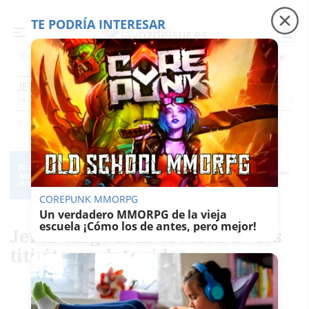
TE PODRÍA INTERESAR
Precio luz
Padre Coraje
Fábrica de botellas
Es noticia
JEREZ
Jerez
Provincia Cádiz
Cádiz
Sevilla
Málaga
Huelva
Granada
Córdoba
Jaén
Se
Ediciones
Jerez
COREPUNK MMORPG
Un verdadero MMORPG de la vieja
escuela ¡Cómo los de antes, pero mejor!
Jerez exige la liberación de los
titiriteros detenidos