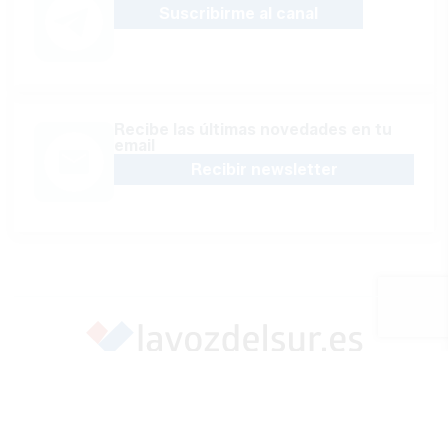
Suscribirme al canal
Recibe las últimas novedades en tu
email
Recibir newsletter
Apoya una Andalucía con Voz propia; Protege el
periodismo hecho por periodistas
Hazte socio