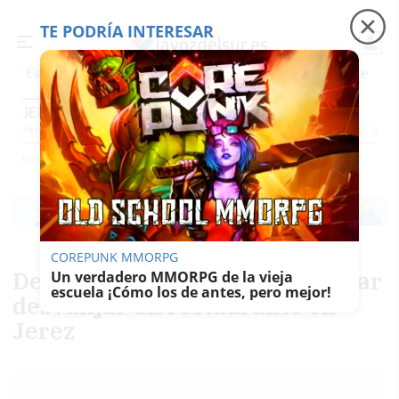
TE PODRÍA INTERESAR
Precio luz
Padre Coraje
Fábrica de botellas
Es noticia
JEREZ
Jerez
Provincia Cádiz
Cádiz
Sevilla
Málaga
Huelva
Granada
Córdoba
Jaén
Se
Ediciones
Jerez
COREPUNK MMORPG
Detenido 'in fraganti' al intentar
Un verdadero MMORPG de la vieja
escuela ¡Cómo los de antes, pero mejor!
desvalijar un restaurante en
Jerez