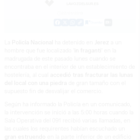
LAVOZDELSUR.ES
22/01/2019
Guardar
0
Facebook
X
WhatsApp
Copy
Link
La
Policía Nacional
ha detenido en
Jerez
a un
hombre que fue localizado '
in fraganti
' en la
madrugada de este pasado lunes cuando se
encontraba en el interior de un establecimiento de
hostelería, al cual
accedió tras fracturar las lunas
del local con una piedra
de gran tamaño con el
supuesto fin de desvalijar el comercio.
Según ha informado la Policía en un comunicado,
la intervención se inició a las 5:00 horas cuando la
Sala Operativa del 091 recibió varias llamadas, en
las cuales los requirentes habían escuchado un
gran estruendo
en la parte inferior de un edificio